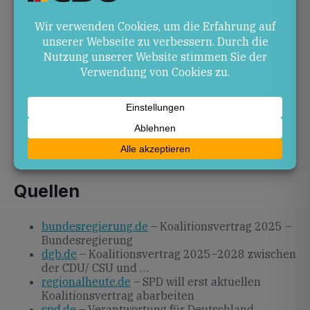
wirtschaftlicher Schwäche, Verzögerungen
durch Debatten über Neuverhandlungen.
Ausblick
In den kommenden Wochen wird sich zeigen, wie
zügig die vereinbarten Vorhaben in Gesetzesform
gegossen werden. Beobachtet wird vor allem, ob und
wie Vertragsänderungen am Arbeits- oder
Steuerpaket diskutiert werden und welche
Auswirkungen dies auf die regionale Wirtschaft hat.
Quellen
bundesregierung.de
– Koalitionsvertrag 2025 –
Bundesregierung
dgb.de
– Koalitionsvertrag 2025–2028 zwischen
der CDU/ CSU und …
regionalheute.de
– SPD will erst aktuellen
Koalitionsvertrag abarbeiten
spd.de
– Verantwortung für Deutschland