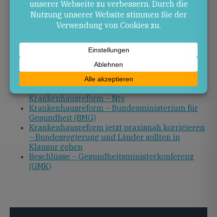
erreicht.
Quellen
Krankenhausreform: Bund und Länder erzielen
Einigung – ZDFheute
Nach erbittertem Tauziehen: Weg für
Krankenhausreform ist frei – AOK
Bund und Länder ebnen Weg für
Krankenhausreform – Ntv
Krankenhausreform – Bundesministerium für
Gesundheit (BMG)
Krankenhausreform jetzt praxisnah korrigieren
– Bundesregierung und Länder sollten in
Klausur gehen
Beschlüsse – Gesundheitsministerkonferenz
(GMK)