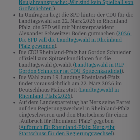
Neujahrsansprache: „Wir sind kein Spielball von
Großmächten“
).
In Umfragen liegt die SPD hinter der CDU für die
Landtagswahl am 22. März 2026 in Rheinland-
Pfalz; die SPD will mit Ministerpräsident
Alexander Schweitzer Boden gutmachen (
2026:
Die SPD will die Landtagswahl in Rheinland-
Pfalz gewinnen
).
Die CDU Rheinland-Pfalz hat Gordon Schnieder
offiziell zum Spitzenkandidaten für die
Landtagswahl gewählt (
Landtagswahl in RLP:
Gordon Schnieder ist CDU-Spitzenkandidat
).
Die Wahl zum 19. Landtag Rheinland-Pfalz
findet voraussichtlich am 22. März 2026 im
Deutschhaus Mainz statt (
Landtagswahl in
Rheinland-Pfalz 2026
).
Auf dem Landesparteitag hat Merz seine Partei
auf den Regierungswechsel in Rheinland-Pfalz
eingeschworen und den Startschuss für einen
„Aufbruch für Rheinland-Pfalz“ gegeben
(
Aufbruch für Rheinland-Pfalz: Merz gibt
Startschuss für den Regierungswechsel
).