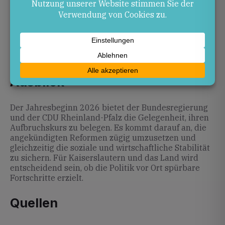
Truppe punkten.
Risiken: Reformüberforderung oder enttäuschte
Erwartungen bei den Bürgern könnten zu
Unzufriedenheit führen. Ein zu starker Fokus
auf Sicherheitsthemen könnte innenpolitische
Spannungen verschärfen.
Ausblick
Der Jahresbeginn 2026 bietet der Bundesregierung
und der CDU Rheinland-Pfalz die Gelegenheit, ihren
Aufbruchskurs zu belegen. Es kommt darauf an, die
angekündigten Reformen zügig umzusetzen und
gleichzeitig die soziale und wirtschaftliche Stabilität
zu sichern. Für Kaiserslautern und das Land wird
entscheidend sein, ob die Politik vor Ort spürbare
Fortschritte erzielt.
Quellen