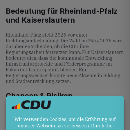
Bedeutung für Rheinland-Pfalz
und Kaiserslautern
Rheinland-Pfalz steht 2026 vor einer
Richtungsentscheidung: Die Wahl im März 2026 wird
darüber entscheiden, ob die CDU ihre
Regierungsarbeit fortsetzen kann. Für Kaiserslautern
bedeutet dies, dass die kommunale Entwicklung,
Infrastrukturprojekte und Förderprogramme im
Fokus der Landespolitik bleiben. Ein
Regierungswechsel könnte neue Akzente in Bildung
und Stadtentwicklung setzen.
Chancen & Risiken
Chancen: Ein klarer Aufbruchskurs könnte
Vertrauen in die Politik stärken und dringend
benötigte Reformen beschleunigen. Die CDU
kann mit schnellem Start und geschlossener