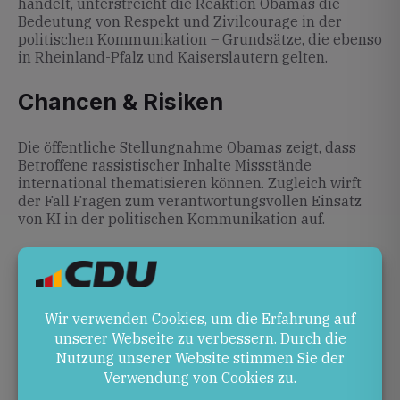
handelt, unterstreicht die Reaktion Obamas die
Bedeutung von Respekt und Zivilcourage in der
politischen Kommunikation – Grundsätze, die ebenso
in Rheinland-Pfalz und Kaiserslautern gelten.
Chancen & Risiken
Die öffentliche Stellungnahme Obamas zeigt, dass
Betroffene rassistischer Inhalte Missstände
international thematisieren können. Zugleich wirft
der Fall Fragen zum verantwortungsvollen Einsatz
von KI in der politischen Kommunikation auf.
Ausblick
Obamas Reaktion könnte Impulse für eine vertiefte
Debatte über Hassinhalte und den Einsatz von KI in
sozialen Medien geben. Wie sich diese Diskussion
weiterentwickelt, bleibt abzuwarten.