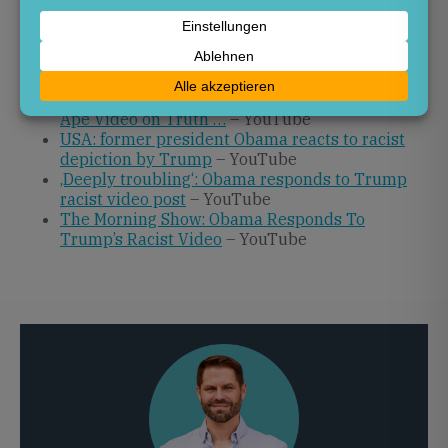
Quellen
thegrio.com
– Obama responds to Trump’s
racist video: ‚The American people find …
Obama Responds After Trump Shares Racist
Ape Video on Truth …
– YouTube
USA: former president Obama reacts to racist
depiction by Trump
– YouTube
‚Deeply troubling‘: Obama responds to Trump
racist video post
– YouTube
The Morning Show: Obama Responds To
Trump’s Racist Video
– YouTube