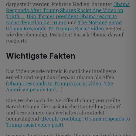
dargestellt werden. Mehrere Medien, darunter
Obama
Responds After Trump Shares Racist Ape Video on
Truth …
,
USA: former president Obama reacts to
racist depiction by Trump
und
The Morning Show:
Obama Responds To Trump’s Racist Video
, zeigten,
wie der ehemalige Präsident Barack Obama darauf
reagierte.
Wichtigste Fakten
Das Video wurde mittels Künstlicher Intelligenz
erstellt und zeigt das Ehepaar Obama als Affen
(
Obama responds to Trump’s racist video: ‚The
American people find …
).
Eine Woche nach der Veröffentlichung verurteilte
Barack Obama die rassistische Darstellung scharf
und bezeichnete das Verhalten als zutiefst
beunruhigend (
‚Deeply troubling‘: Obama responds to
Trump racist video post
).
In seiner Reaktion kritisierte Obama ausdrücklich die