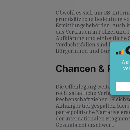
Obwohl es sich um US-Interna 
grundsätzliche Bedeutung v
Ermittlungsbehörden. Auch in
das Vertrauen in Polizei und 
Aufklärung und einheitliche
Verdachtsfällen sind hier unv
Bürgerinnen und Bürger zu s
Chancen & Risik
Die Offenlegung weiterer Do
rechtsstaatliche Verfahren s
Rechenschaft ziehen. Gleichzei
Anhänger tief gespalten ble
parteipolitische Narrative erse
der internationalen Fragmenti
Gesamtsicht erschwert.