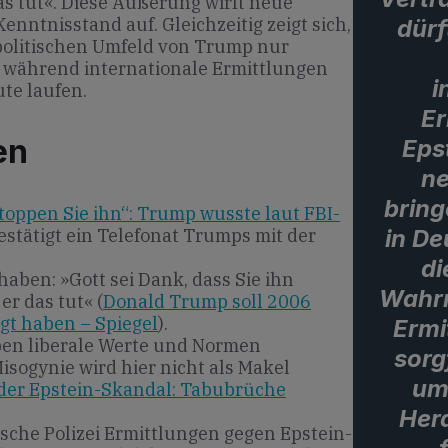
das tut«. Diese Äußerung wirft neue
nntnisstand auf. Gleichzeitig zeigt sich,
dürf
politischen Umfeld von Trump nur
 während internationale Ermittlungen
i
te laufen.
Er
en
Eps
ne
bring
stoppen Sie ihn“: Trump wusste laut FBI-
in De
estätigt ein Telefonat Trumps mit der
di
haben: »Gott sei Dank, dass Sie ihn
Wahr
er das tut« (
Donald Trump soll 2006
agt haben – Spiegel
).
Ermi
ben liberale Werte und Normen
sorg
sogynie wird hier nicht als Makel
um
er Epstein-Skandal: Tabubrüche
Her
tische Polizei Ermittlungen gegen Epstein-