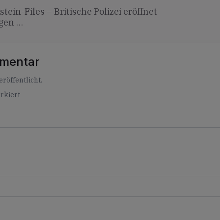
stein-Files – Britische Polizei eröffnet
egen …
mmentar
röffentlicht.
rkiert