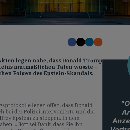
-Akten legen nahe, dass Donald Trump
steins mutmaßlichen Taten wusste –
chen Folgen des Epstein-Skandals.
"O
sprotokolle legen offen, dass Donald
A
h bei der Polizei intervenierte und die
ffrey Epstein zu stoppen. In dem
Anzei
ben: »Gott sei Dank, dass Sie ihn
Vertr