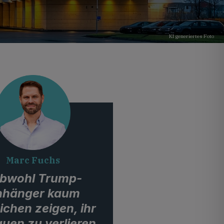
KI generiertes Foto
Marc Fuchs
bwohl Trump-
nhänger kaum
chen zeigen, ihr
auen zu verlieren,