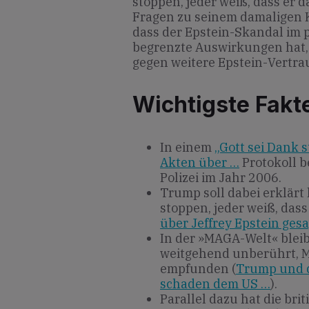
stoppen, jeder weiß, dass er 
Fragen zu seinem damaligen Ke
dass der Epstein-Skandal im 
begrenzte Auswirkungen hat,
gegen weitere Epstein-Vertrau
Wichtigste Fakt
In einem
„Gott sei Dank 
Akten über …
Protokoll b
Polizei im Jahr 2006.
Trump soll dabei erklärt 
stoppen, jeder weiß, dass 
über Jeffrey Epstein ges
In der »MAGA-Welt« blei
weitgehend unberührt, Mi
empfunden (
Trump und d
schaden dem US …
).
Parallel dazu hat die bri