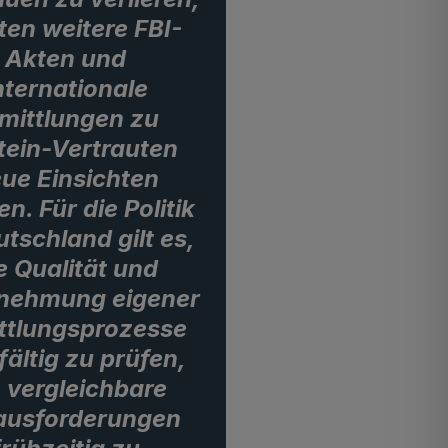
ten weitere FBI-
Akten und
nternationale
mittlungen zu
tein-Vertrauten
ue Einsichten
en. Für die Politik
utschland gilt es,
e Qualität und
nehmung eigener
ttlungsprozesse
fältig zu prüfen,
 vergleichbare
ausforderungen