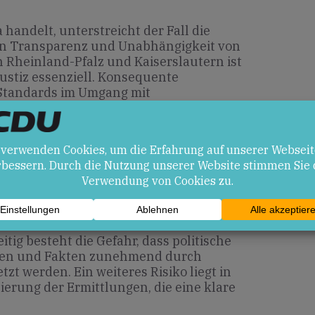
handelt, unterstreicht der Fall die
on Transparenz und Unabhängigkeit von
 Rheinland-Pfalz und Kaiserslautern ist
Justiz essenziell. Konsequente
 Standards im Umgang mit
erzichtbar, um das Vertrauen der
ichern.
en
kumente kann das Vertrauen in
tärken und Verantwortliche zur
tig besteht die Gefahr, dass politische
iben und Fakten zunehmend durch
tzt werden. Ein weiteres Risiko liegt in
erung der Ermittlungen, die eine klare