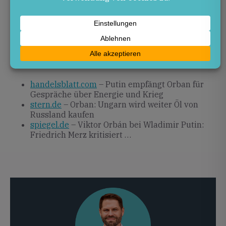
Rheinland-Pfalz gilt es, lokale Energieprojekte
voranzutreiben und den Ausbau erneuerbarer
Energien zu beschleunigen, um künftige
Abhängigkeiten zu verringern.
Quellen
handelsblatt.com
– Putin empfängt Orban für
Gespräche über Energie und Krieg
stern.de
– Orban: Ungarn wird weiter Öl von
Russland kaufen
spiegel.de
– Viktor Orbán bei Wladimir Putin:
Friedrich Merz kritisiert …