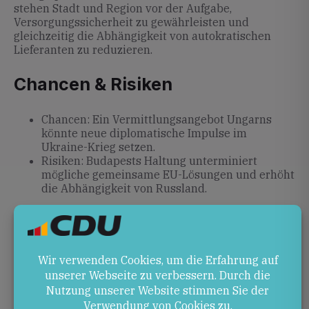
stehen Stadt und Region vor der Aufgabe,
Versorgungssicherheit zu gewährleisten und
gleichzeitig die Abhängigkeit von autokratischen
Lieferanten zu reduzieren.
Chancen & Risiken
Chancen: Ein Vermittlungsangebot Ungarns
könnte neue diplomatische Impulse im
Ukraine-Krieg setzen.
Risiken: Budapests Haltung unterminiert
mögliche gemeinsame EU-Lösungen und erhöht
die Abhängigkeit von Russland.
Ausblick
Orbáns Kurs wird in Brüssel aufmerksam beobachtet.
Entscheidend bleibt, ob sich die EU-Staaten auf
einheitliche Energiesanktionen verständigen und
zugleich eigene Lieferquellen ausbauen. Für