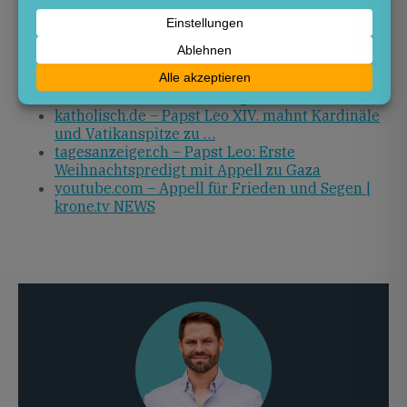
Quellen
kirche-und-leben.de – Papst Leo XIV. zu
Weihnachten: Zuerst die eigenen Fehler …
katholisch.de – Papst Leo XIV. mahnt Kardinäle
und Vatikanspitze zu …
tagesanzeiger.ch – Papst Leo: Erste
Weihnachtspredigt mit Appell zu Gaza
youtube.com – Appell für Frieden und Segen |
krone.tv NEWS