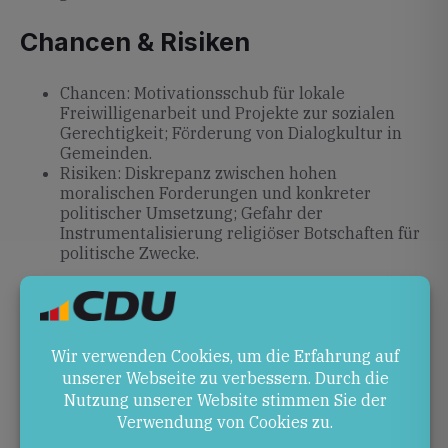
Chancen & Risiken
Chancen: Motivationsschub für lokale
Freiwilligenarbeit und Projekte zur sozialen
Gerechtigkeit; Förderung von Dialogkultur in
Gemeinden.
Risiken: Diskrepanz zwischen hohen
moralischen Forderungen und konkreter
politischer Umsetzung; Gefahr der
Instrumentalisierung religiöser Botschaften für
politische Zwecke.
Ausblick
Wie die Kirche und die Politik in Rheinland-Pfalz auf
diese Impulse reagieren, wird das kommende Jahr
zeigen. Wichtige Fragen bleiben, wie
Selbstverantwortung praktisch gestaltet und
Dialogprozesse auf lokaler Ebene gefördert werden.