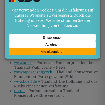
weitere politische Entwicklung hängt vom
Zusammenspiel etablierter Kräfte und
reformorientierter Bewegungen ab.
Quellen
de.wikipedia.org
– Parlamentswahl in Thailand
2023
www.watson.ch
– und stimmt über Änderungen
der Verfassung ab
de.statista.com
– Ergebnis der
Parlamentswahlen in Thailand 2023
www.srf.ch
– Partei von Ministerpräsident bei
Thailand-Wahl vorne – News
www.tagesanzeiger.ch
– Thailand: Konservative
Bhumjaithai-Partei gewinnt Wahl
www.boell.de
– Thailand: Die Hoffnung und das
Risiko einer neuen Verfassung
taz.de
– Parlamentswahl in Thailand:
Konservative Elite versus …