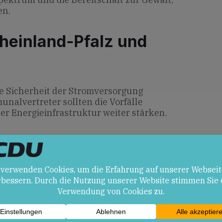
en.
heinland-Pfalz und
ie Sicherheit der Stromversorgung
nalvertreter sollten die Vorfälle
r Energieinfrastruktur weiter stärken.
en
stsein für Sicherheitsmaßnahmen bei
Behörden.
ge könnten zu flächendeckenden
erung in der Bevölkerung führen.