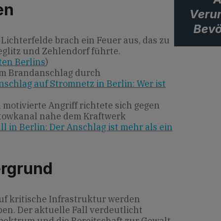
en
Verun
Bevö
Lichterfelde brach ein Feuer aus, das zu
eglitz und Zehlendorf führte.
ten Berlins
)
em Brandanschlag durch
nschlag auf Stromnetz in Berlin: Wer ist
motivierte Angriff richtete sich gegen
ltowkanal nahe dem Kraftwerk
l in Berlin: Der Anschlag ist mehr als ein
ergrund
auf kritische Infrastruktur werden
n. Der aktuelle Fall verdeutlicht
ektrum und die Bereitschaft zur Gewalt,