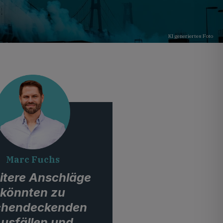
KI generiertes Foto
Marc Fuchs
itere Anschläge
könnten zu
chendeckenden
usfällen und