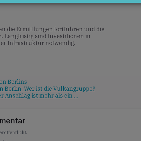
en die Ermittlungen fortführen und die
 Langfristig sind Investitionen in
er Infrastruktur notwendig.
en Berlins
n Berlin: Wer ist die Vulkangruppe?
er Anschlag ist mehr als ein …
mmentar
röffentlicht.