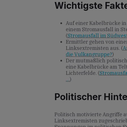
Wichtigste Fakt
Auf einer Kabelbrücke in 
einem Stromausfall in St
(
Stromausfall im Südwes
Ermittler gehen von ein
Linksextremisten aus. (
A
die Vulkangruppe?
)
Der mutmaßlich politisch 
eine Kabelbrücke am Te
Lichterfelde. (
Stromausfal
…
)
Politischer Hint
Politisch motivierte Angriffe 
Linksextremisten zugeschriebe
Spannungen im politischen Sp