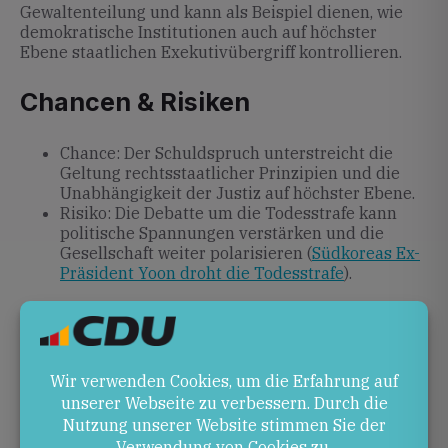
Gewaltenteilung und kann als Beispiel dienen, wie
demokratische Institutionen auch auf höchster
Ebene staatlichen Exekutivübergriff kontrollieren.
Chancen & Risiken
Chance: Der Schuldspruch unterstreicht die
Geltung rechtsstaatlicher Prinzipien und die
Unabhängigkeit der Justiz auf höchster Ebene.
Risiko: Die Debatte um die Todesstrafe kann
politische Spannungen verstärken und die
Gesellschaft weiter polarisieren (
Südkoreas Ex-
Präsident Yoon droht die Todesstrafe
).
Ausblick
Yoon wird voraussichtlich Berufung einlegen, und der
Rechtsweg könnte den Fall weiter in höhere
Instanzen tragen. Die endgültige Entscheidung über
das Urteil liegt bei den Gerichten.