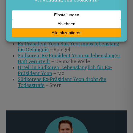
Quellen
Richter verurteilten Ex-Präsident Yoon zu
lebenslanger Haft
– Handelsblatt
Kriegsrecht in Südkorea (2024)
– Wikipedia
Ex-Präsident Yoon Suk Yeol muss lebenslang
ins Gefängnis
– Spiegel
Südkorea: Ex-Präsident Yoon zu lebenslanger
Haft verurteilt
– Deutsche Welle
Urteil in Südkorea: Lebenslänglich für Ex-
Präsident Yoon
– taz
Südkoreas Ex-Präsident Yoon droht die
Todesstrafe
– Stern