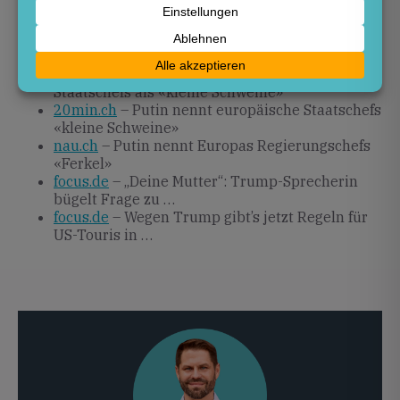
blick.ch
– Wladimir Putin wettert gegen
Verbündete der Ukraine
lessentiel.lu
– Putin greift europäische
Staatschefs als «kleine Schweine»
20min.ch
– Putin nennt europäische Staatschefs
«kleine Schweine»
nau.ch
– Putin nennt Europas Regierungschefs
«Ferkel»
focus.de
– „Deine Mutter“: Trump-Sprecherin
bügelt Frage zu …
focus.de
– Wegen Trump gibt’s jetzt Regeln für
US-Touris in …