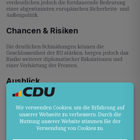
verdeutlichen jedoch die fortdauernde Bedeutung
einer abgestimmten europäischen Sicherheits- und
Außenpolitik.
Chancen & Risiken
Die deutlichen Schmähungen können die
Geschlossenheit der EU stärken, bergen jedoch das
Risiko weiterer diplomatischer Eskalationen und
einer Verhärtung der Fronten.
Ausblick
Es bleibt abzuwarten, wie die EU und die
Bundesregierung auf die neuen Provokationen
reagieren. Ein kohärenter Umgang dürfte
entscheidend sein, um weitere Spannungen zu
vermeiden.
Quellen