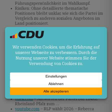
Führungspersönlichkeit im Wahlkampf.
Risiken: Ohne detaillierte thematische
Positionen bleibt unklar, wie sich die Partei im
Vergleich zu anderen sozialen Angeboten im
Land positioniert.
Ausblick
Der Wahlkampf wird weiter an Fahrt aufnehmen.
Rebecca Ruppert wird ihre Strategie und Themen im
weiteren Verlauf der Kampagne verbreitern und
konkretisieren.
Quellen
kampagne26.hoffnung-organisieren.de
– Die
Hoffnung organisieren
vdek.com
– Antworten der Partei DIE LINKE
Rheinland-Pfalz zum …
youtube.com
– RLP wählt 2026 – Rebecca