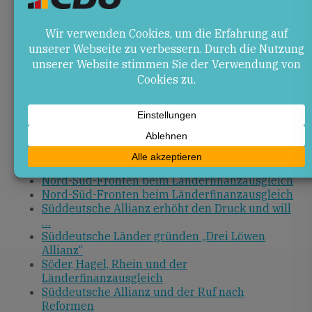
Bundesverfassungsgerichts zur Erbschaftssteuer
wird weiteren Druck bringen. Rheinland-Pfalz muss
seine Interessen wahren, um ausreichende Mittel für
Bildung und Infrastruktur zu sichern.
Quellen
Länderfinanzausgleich wächst auf 20 Milliarden
an
Süddeutsche Allianz und der Ruf nach
Reformen
Nord-Süd-Fronten beim Länderfinanzausgleich
Nord-Süd-Fronten beim Länderfinanzausgleich
Süddeutsche Allianz erhöht den Druck und will
…
Süddeutsche Länder gründen „Drei Löwen
Allianz“
Söder, Hagel, Rhein und der
Länderfinanzausgleich
Süddeutsche Allianz und der Ruf nach
Reformen