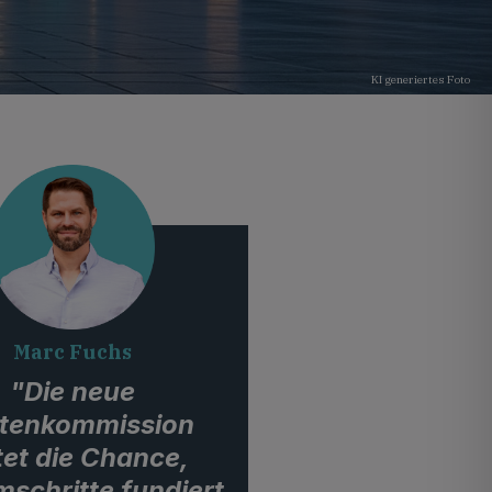
KI generiertes Foto
Marc Fuchs
"Die neue
tenkommission
tet die Chance,
schritte fundiert