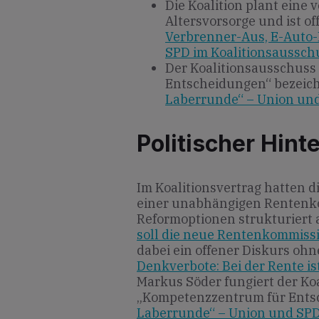
Die Koalition plant eine 
Altersvorsorge und ist of
Verbrenner-Aus, E-Auto-
SPD im Koalitionsaussch
Der Koalitionsausschuss
Entscheidungen“ bezeich
Laberrunde“ – Union un
Politischer Hint
Im Koalitionsvertrag hatten d
einer unabhängigen Rentenk
Reformoptionen strukturiert 
soll die neue Rentenkommiss
dabei ein offener Diskurs ohn
Denkverbote: Bei der Rente ist
Markus Söder fungiert der Ko
„Kompetenzzentrum für Ents
Laberrunde“ – Union und SP