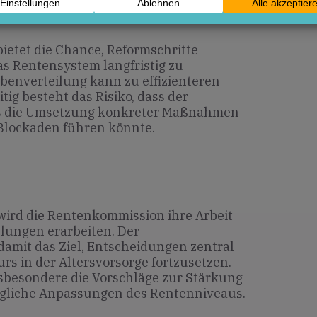
en
etet die Chance, Reformschritte
as Rentensystem langfristig zu
gabenverteilung kann zu effizienteren
tig besteht das Risiko, dass der
ss die Umsetzung konkreter Maßnahmen
 Blockaden führen könnte.
rd die Rentenkommission ihre Arbeit
ungen erarbeiten. Der
damit das Ziel, Entscheidungen zentral
s in der Altersvorsorge fortzusetzen.
sbesondere die Vorschläge zur Stärkung
ögliche Anpassungen des Rentenniveaus.