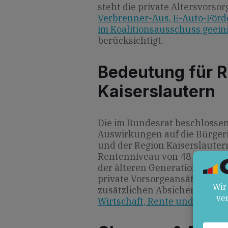
steht die private Altersvorsor
Verbrenner-Aus, E-Auto-Förd
im Koalitionsausschuss geein
berücksichtigt.
Bedeutung für R
Kaiserslautern
Die im Bundesrat beschloss
Auswirkungen auf die Bürger
und der Region Kaiserslautern
Rentenniveau von 48 Prozent 
der älteren Generation. Ebens
private Vorsorgeansätze Chanc
zusätzlichen Absicherung zu 
Wirtschaft, Rente und Techno