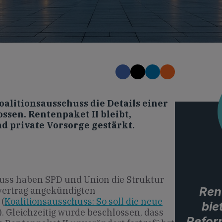
alitionsausschuss die Details einer
sen. Rentenpaket II bleibt,
d private Vorsorge gestärkt.
huss haben SPD und Union die Struktur
Ren
svertrag angekündigten
(
Koalitionsausschuss: So soll die neue
bie
). Gleichzeitig wurde beschlossen, dass
Reform