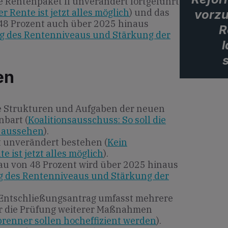
 Rentenpaket II unverändert fortgeführt
r Rente ist jetzt alles möglich
) und das
vorzu
48 Prozent auch über 2025 hinaus
R
ng des Rentenniveaus und Stärkung der
l
s
en
e Strukturen und Aufgaben der neuen
bart (
Koalitionsausschuss: So soll die
 aussehen
).
t unverändert bestehen (
Kein
e ist jetzt alles möglich
).
au von 48 Prozent wird über 2025 hinaus
ng des Rentenniveaus und Stärkung der
 Entschließungsantrag umfasst mehrere
r die Prüfung weiterer Maßnahmen
brenner sollen hocheffizient werden
).