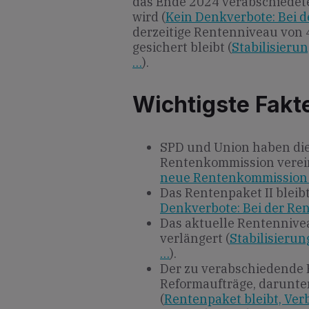
das Ende 2024 verabschiedete
wird (
Kein Denkverbote: Bei de
derzeitige Rentenniveau von 
gesichert bleibt (
Stabilisieru
…
).
Wichtigste Fakt
SPD und Union haben di
Rentenkommission verein
neue Rentenkommission
Das Rentenpaket II bleib
Denkverbote: Bei der Rent
Das aktuelle Rentennive
verlängert (
Stabilisieru
…
).
Der zu verabschiedende
Reformaufträge, darunte
(
Rentenpaket bleibt, Ver