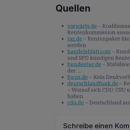
Quellen
vorwärts.de
– Koalitionsa
Rentenkommission auss
taz.de
– Rentenpaket blei
werden
handelsblatt.com
– Bunde
und SPD kündigen Rente
bundestag.de
– Stabilis
der …
focus.de
– Kein Denkverbot
deutschlandfunk.de
– Re
– Worauf sich CDU, CSU u
haben
cdu.de
– Deutschland auf
Schreibe einen Ko