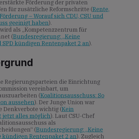
verstärkte Förderung der privaten
fen für zusätzliche Reformschritte (
Rente,
Förderung – Worauf sich CDU, CSU und
uss geeinigt haben
).
 wird als „Kompetenzzentrum für
net (
Bundesregierung: „Keine
d SPD kündigen Rentenpaket 2 an
).
ergrund
ie Regierungsparteien die Einrichtung
ommission vereinbart, um
auszuarbeiten (
Koalitionsausschuss: So
ion aussehen
). Der Junge Union war
e Denkverbote wichtig (
Kein
 jetzt alles möglich
). Laut CSU-Chef
alitionsausschuss als
cheidungen“ (
Bundesregierung: „Keine
D kündigen Rentenpaket 2 an
). Zugleich