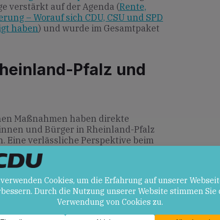
ge verstärkt auf der Agenda (
Rente,
erung – Worauf sich CDU, CSU und SPD
igt haben
) und wurde im Gesamtpaket
heinland-Pfalz und
enen Maßnahmen haben direkte
innen und Bürger in Rheinland-Pfalz
. Eine verlässliche Perspektive beim
über 2025 hinaus sichert die Kaufkraft
o bietet die öffentliche Debatte um
en, regionale Initiativen zur
fördern (
Deutschland auf Kurs:
logie
).