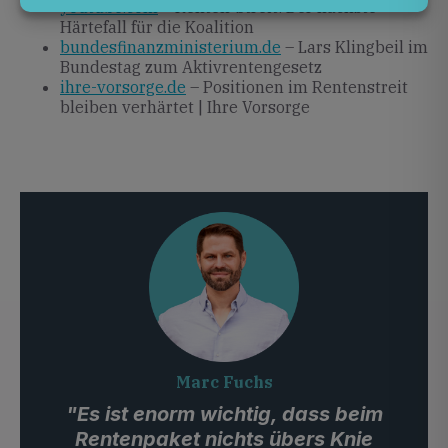
youtube.com
– Renten-Streit: Der nächste
Härtefall für die Koalition
bundesfinanzministerium.de
– Lars Klingbeil im
Bundestag zum Aktivrentengesetz
ihre-vorsorge.de
– Positionen im Rentenstreit
bleiben verhärtet | Ihre Vorsorge
Marc Fuchs
"Es ist enorm wichtig, dass beim
Rentenpaket nichts übers Knie