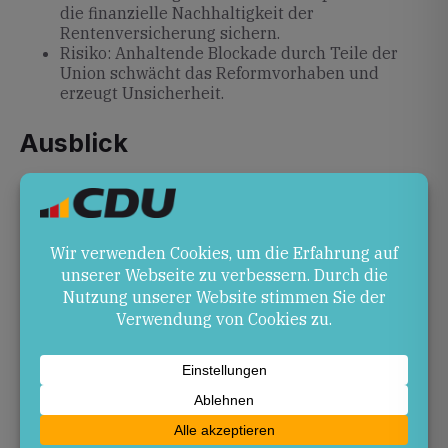
die finanzielle Nachhaltigkeit der
Rentenversicherung sichern.
Risiko: Anhaltende Blockade durch Teile der
Union schwächt das Reformvorhaben und
erzeugt Unsicherheit.
Ausblick
Entscheidend wird die Beratung im
Koalitionsausschuss sein. Die Koalitionspartner sind
aufgerufen, Kompromissbereitschaft zu zeigen, um
das Reformprojekt voranzubringen. Geduld bleibt
gefragt, bis die Fronten sich lockern.
Quellen
vorwaerts.de
– Rentenreform: Worum es im
Streit mit der Jungen Union geht
handelsblatt.com
– Rentenstreit: Merz bleibt bei
seiner Position – und gibt ein …