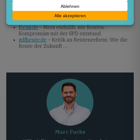
Stopp des Rentenpakets wegen 200 Milliarden
Euro Kosten
sueddeutsche.de
– Arbeitgeber stellen sich im
Rentenstreit gegen Kanzler Merz
focus.de
– Merz enthüllt, wie Renten-
Kompromiss mit der SPD entstand
zdfheute.de
– Kritik an Rentenreform: Wie die
Rente der Zukunft …
Marc Fuchs