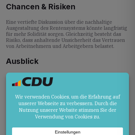
Chancen & Risiken
Eine vertiefte Diskussion über die nachhaltige
Ausgestaltung des Rentensystems könnte langfristig
für mehr Solidität sorgen. Gleichzeitig besteht das
Risiko, dass anhaltende Unsicherheit das Vertrauen
von Arbeitnehmern und Arbeitgebern belastet.
Ausblick
Die Debatte wird sich in den kommenden Wochen auf
Fraktionen und Ausschüsse verlagern. Ob das
Rentenpaket in der aktuellen Form zustande kommt
oder nachgebessert wird, bleibt offen und hängt auch
vom Druck aus der Unionsbasis ab.
Quellen
n-tv.de
– Arbeitgeberpräsident Dulger fordert