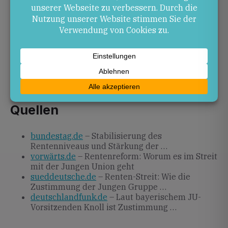
In den kommenden Tagen wird sich zeigen, ob die
vorgelegte Kompromissformulierung ausreicht, um
die Jungen Unionsabgeordneten von einer
Zustimmung zu überzeugen. Entscheiden sie sich
positiv, kann das Gesetz bald in Kraft treten.
Andernfalls drohen weitere Debatten und mögliche
Blockaden.
Quellen
bundestag.de
– Stabilisierung des
Rentenniveaus und Stärkung der …
vorwärts.de
– Rentenreform: Worum es im Streit
mit der Jungen Union geht
sueddeutsche.de
– Renten-Streit: Wie die
Zustimmung der Jungen Gruppe …
deutschlandfunk.de
– Laut bayerischem JU-
Vorsitzenden Knoll ist Zustimmung …