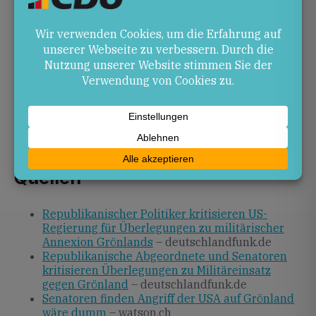
Ansätze stärken.
Ausblick
Angesichts der breiten Kritik innerhalb der
Republikanischen Partei erscheint ein Militäreinsatz
gegen Grönland zunehmend unwahrscheinlich.
Künftige Entscheidungen dürften stärker an
völkerrechtlichen und NATO-rechtlichen
Erwägungen ausgerichtet sein.
Quellen
Republikanischer Politiker kritisieren US-
Regierung für Überlegungen zu militärischer
Annexion Grönlands
– deutschlandfunk.de
Republikanische Abgeordnete und Senatoren
kritisieren Überlegungen zu Militäreinsatz
gegen Grönland
– deutschlandfunk.de
Senatoren finden Angriff der USA auf Grönland
wäre dumm
– watson.ch