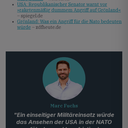
USA: Republikanischer Senator warnt vor
»raketenmäßig dummem Angriff auf Grönland«
– spiegel.de
Grönland: Was ein Angriff für die Nato bedeuten
würde
– zdfheute.de
Marc Fuchs
"Ein einseitiger Militäreinsatz würde
das Ansehen der USA in der NATO