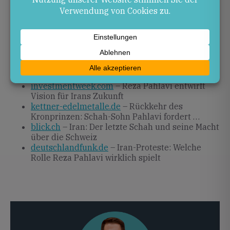
Quellen
stern.de
– In den Iran: Schah-Sohn Pahlavi
kündigt Rückkehr an
histoiresroyales.fr
– Kronprinz Reza Pahlavi
bereitet seine Rückkehr in den …
investmentweek.com
– Reza Pahlavi entwirft
Vision für Irans Zukunft
kettner-edelmetalle.de
– Rückkehr des
Kronprinzen: Schah-Sohn Pahlavi fordert …
blick.ch
– Iran: Der letzte Schah und seine Macht
über die Schweiz
deutschlandfunk.de
– Iran-Proteste: Welche
Rolle Reza Pahlavi wirklich spielt