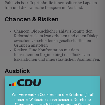
Pahlavis betrifft primär die innenpolitische Lage im
Iran und die iranische Diaspora im Ausland.
Chancen & Risiken
Chancen: Die Rückkehr Pahlavis könnte den
Reformdruck im Iran erhöhen und einen Dialog
zwischen verschiedenen gesellschaftlichen
Gruppen anstoßen.
Risiken: Eine Konfrontation mit dem
herrschenden Regime birgt das Risiko von
Eskalationen und innerstaatlichen Spannungen.
Ausblick
Ob und wann Reza Pahlavi tatsächlich in den Iran
zurückkehren wird, bleibt unklar. Die weitere
Entwicklung hängt von seiner Unterstützung
innerhalb des Landes, der Reaktion des Regimes und
der internationalen Beobachtung ab.