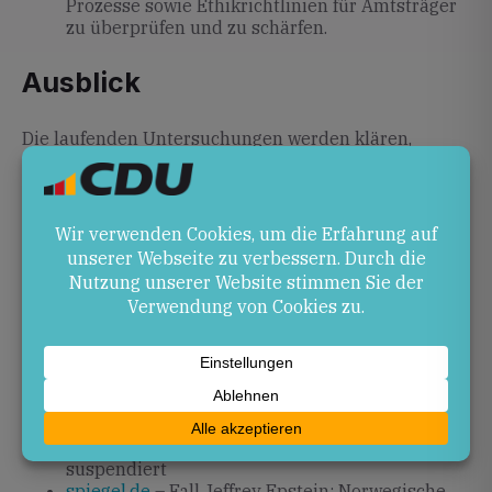
Prozesse sowie Ethikrichtlinien für Amtsträger
zu überprüfen und zu schärfen.
Ausblick
Die laufenden Untersuchungen werden klären,
inwieweit dienstrechtliche oder strafrechtliche
Konsequenzen folgen. Zudem dürfte Norwegens
Regierung ihre Richtlinien zur
Interessenkonfliktprüfung überarbeiten. Beobachtet
werden auch mögliche Anpassungen in EU- und
Nato-Koordinationsmechanismen.
Quellen
n-tv.de
– Norwegische Botschafterin tritt wegen
Kontakt zu Epstein zurück
spiegel.de
– Norwegen: Botschafterin Mona Juul
wegen Verbindung zu Jeffrey Epstein
suspendiert
spiegel.de
– Fall Jeffrey Epstein: Norwegische