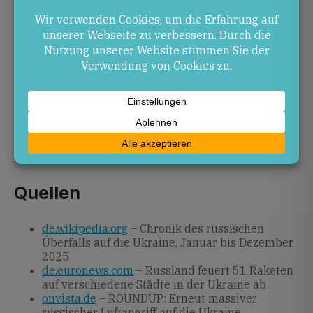
Konfliktzone unberechenbarer machen.
Ausblick
Es ist zu erwarten, dass Russland seine territorialen
Gewinne weiterhin begrenzt hält, jedoch seine Luft-
und Raketenoperationen ausweiten wird. Die
zunehmende Nutzung von Drohnen deutet auf eine
weitere Diversifizierung der Kriegsführung hin, mit
möglichen Auswirkungen auf die Sicherheitslage in
Europa.
Quellen
de.wikipedia.org
– Chronik des russischen
Überfalls auf die Ukraine, Januar bis Dezember
2025
de.euronews.com
– Russland feuert 51 Raketen
auf verschiedene Städte in der Ukraine ab
onvista.de
– ROUNDUP: Erneut massiver
russischer Luftangriff auf die Ukraine