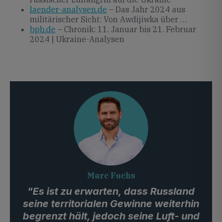
laender-analysen.de
– Das Jahr 2024 aus
militärischer Sicht: Von Awdijiwka über …
bpb.de
– Chronik: 11. Januar bis 21. Februar
2024 | Ukraine-Analysen
Marc Fuchs
"Es ist zu erwarten, dass Russland
seine territorialen Gewinne weiterhin
begrenzt hält, jedoch seine Luft- und