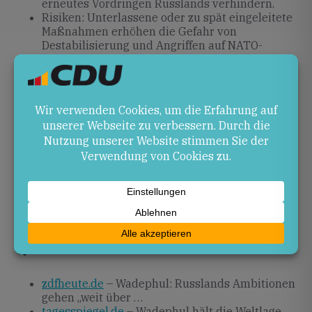
erneutes Vordringen Russlands verhindern.
Risiken: Unterlassene oder zu spät eingeleitete
Maßnahmen erhöhen die Gefahr von
Destabilisierung und Angriffen auf NATO-
Staaten.
Ausblick
Angesichts der anhaltenden Bedrohung sind weitere
Gespräche auf EU- und NATO-Ebene nötig.
Deutschland muss dabei eine aktive Rolle
einnehmen, seine Verteidigungsfähigkeit ausbauen
und Partner verbindlich einbinden. Ein zentrales Ziel
bleibt, Russland langfristig von erneuten
Aggressionsakten abzuhalten.
Quellen
zdfheute.de
– Wadephul: Russlands Ambitionen
gehen „weit über …
tagesspiegel.de
– Wadephul hält die Weltlage