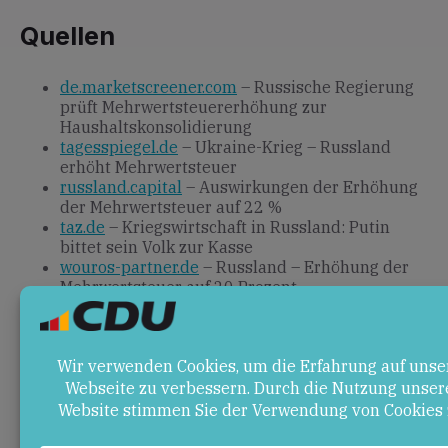
Quellen
de.marketscreener.com
– Russische Regierung
prüft Mehrwertsteuererhöhung zur
Haushaltskonsolidierung
tagesspiegel.de
– Ukraine-Krieg – Russland
erhöht Mehrwertsteuer
russland.capital
– Auswirkungen der Erhöhung
der Mehrwertsteuer auf 22 %
taz.de
– Kriegswirtschaft in Russland: Putin
bittet sein Volk zur Kasse
wouros-partner.de
– Russland – Erhöhung der
Mehrwertsteuer auf 20 Prozent
spiegel.de
– Russland fürchtet wegen des
Angriffskriegs Wirtschaftsflaute