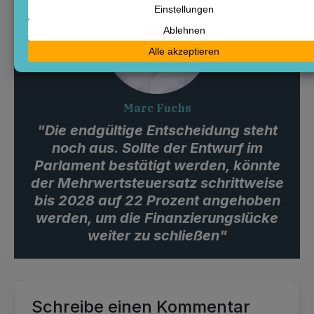
Marc Fuchs
"Die endgültige Entscheidung steht
noch aus. Sollte der Entwurf im
Parlament bestätigt werden, könnte
der Mehrwertsteuersatz schrittweise
bis 2028 auf 22 Prozent angehoben
werden, um die Finanzierungslücke
weiter zu schließen"
Schreibe einen Kommentar