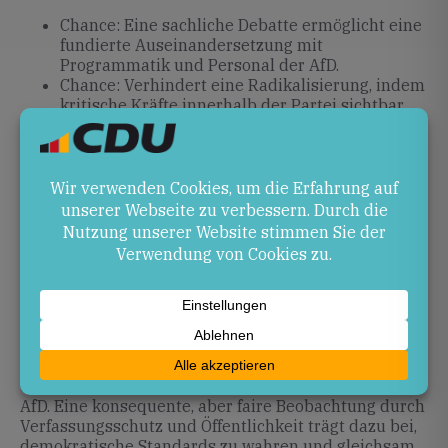
Chance: Eine sachliche Debatte ermöglicht eine
fundierte Auseinandersetzung mit
Programmatik und Personal der AfD.
Chance: Verhindert eine Radikalisierung, indem
kritische Kräfte innerhalb der Partei sichtbar
bleiben.
Risiko: Pauschale Diskreditierung könnte
Wähler an den rechten Rand drängen.
Risiko: Ein Verbotsverfahren könnte als
„Pyrrhussieg“ enden und antidemokratische
Narrative beflügeln.
Ausblick
Die kommenden Landtagswahlen am 20. September
2026 in Mecklenburg-Vorpommern und am 6.
September 2026 in Sachsen-Anhalt werden
entscheidende Gradmesser für das Abschneiden der
AfD. Eine konsequente, aber faire Beobachtung durch
Verfassungsschutz und Öffentlichkeit trägt dazu bei,
demokratische Standards zu wahren und gleichsam