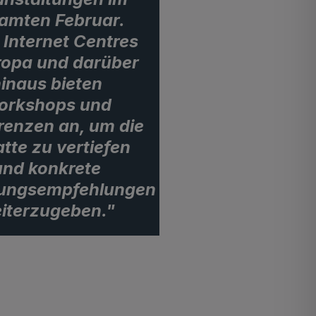
amten Februar.
 Internet Centres
ropa und darüber
inaus bieten
orkshops und
renzen an, um die
tte zu vertiefen
und konkrete
ungsempfehlungen
iterzugeben."