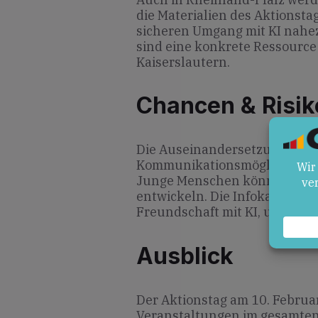
die Materialien des Aktionst
sicheren Umgang mit KI nahez
sind eine konkrete Ressource
Kaiserslautern.
Chancen & Risik
Die Auseinandersetzung mit K
Kommunikationsmöglichkeiten
Junge Menschen können ein e
entwickeln. Die Infokarten t
Freundschaft mit KI, um die R
Ausblick
Der Aktionstag am 10. Februar
Veranstaltungen im gesamten 