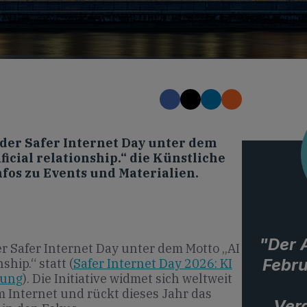
 der Safer Internet Day unter dem
ficial relationship.“ die Künstliche
nfos zu Events und Materialien.
"Der 
r Safer Internet Day unter dem Motto „AI
Febru
ship.“ statt (
Safer Internet Day 2026: KI
hung
). Die Initiative widmet sich weltweit
Internet und rückt dieses Jahr das
Ver