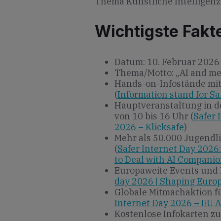
Thema Künstliche Intelligenz
Wichtigste Fakt
Datum: 10. Februar 2026
Thema/Motto: „AI and me. I
Hands-on-Infostände mit
(
Information stand for Sa
Hauptveranstaltung in d
von 10 bis 16 Uhr (
Safer 
2026 – Klicksafe
)
Mehr als 50.000 Jugendli
(
Safer Internet Day 2026
to Deal with AI Compani
Europaweite Events und 
day 2026 | Shaping Europe
Globale Mitmachaktion fü
Internet Day 2026 – EU 
Kostenlose Infokarten z