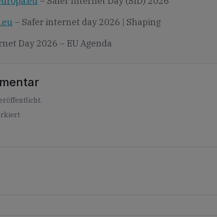
.europa.eu
– Safer Internet Day (SID) 2026
a.eu
– Safer internet day 2026 | Shaping
ernet Day 2026 – EU Agenda
mmentar
röffentlicht.
rkiert