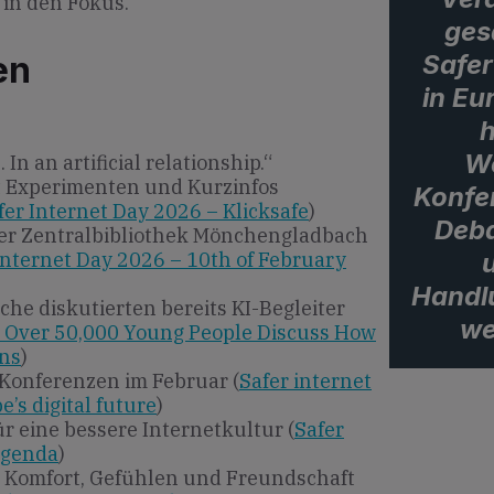
 in den Fokus.
ges
Safer
en
in Eu
h
W
n an artificial relationship.“
 Experimenten und Kurzinfos
Konfe
fer Internet Day 2026 – Klicksafe
)
Deba
er Zentralbibliothek Mönchengladbach
Internet Day 2026 – 10th of February
Handl
che diskutierten bereits KI-Begleiter
we
: Over 50,000 Young People Discuss How
ons
)
Konferenzen im Februar (
Safer internet
’s digital future
)
r eine bessere Internetkultur (
Safer
Agenda
)
u Komfort, Gefühlen und Freundschaft