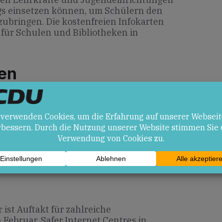
ags einsetzen können, um Schülern den
ubringen. Die kostenfreien Infokarten
 für Schulen und Bibliotheken in
en
I eröffnet neue Lern- und
, birgt aber auch Herausforderungen:
motionales Verhältnis zu Algorithmen
hematisieren Komfort, Gefühle und
eflexion zu fördern.
 ist Auftakt für zahlreiche
Februar. Safer Internet Centres in