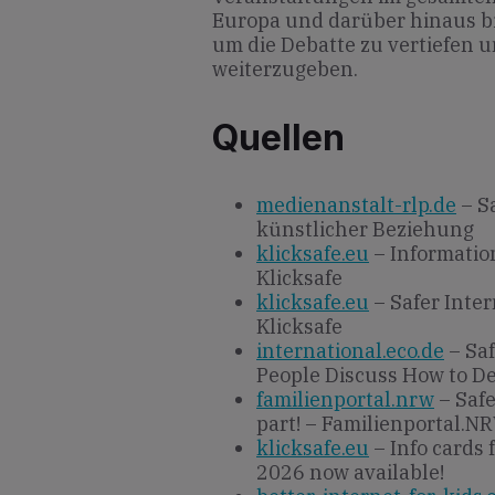
Europa und darüber hinaus b
um die Debatte zu vertiefen
weiterzugeben.
Quellen
medienanstalt-rlp.de
– Sa
künstlicher Beziehung
klicksafe.eu
– Information
Klicksafe
klicksafe.eu
– Safer Inte
Klicksafe
international.eco.de
– Saf
People Discuss How to D
familienportal.nrw
– Safe
part! – Familienportal.N
klicksafe.eu
– Info cards 
2026 now available!