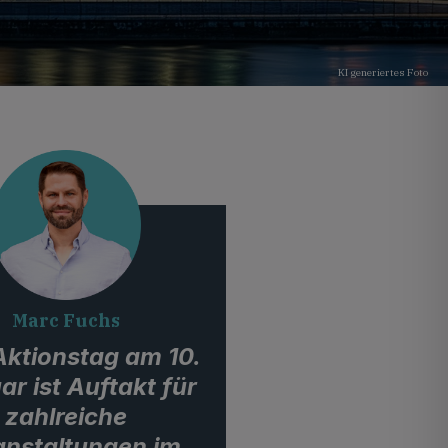
KI generiertes Foto
Marc Fuchs
Aktionstag am 10.
ar ist Auftakt für
zahlreiche
anstaltungen im