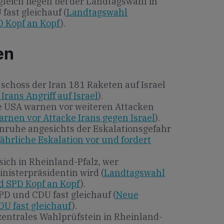
tgleich liegen bei der Landtagswahl in
fast gleichauf (
Landtagswahl
D Kopf an Kopf
).
en
 schoss der Iran 181 Raketen auf Israel
Irans Angriff auf Israel
).
 USA warnen vor weiteren Attacken
nen vor Attacke Irans gegen Israel
).
enruhe angesichts der Eskalationsgefahr
fährliche Eskalation vor und fordert
sich in Rheinland-Pfalz, wer
inisterpräsidentin wird (
Landtagswahl
d SPD Kopf an Kopf
).
PD und CDU fast gleichauf (
Neue
U fast gleichauf
).
s zentrales Wahlprüfstein in Rheinland-