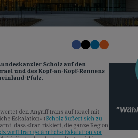
Bundeskanzler Scholz auf den
Israel und des Kopf-an-Kopf-Rennens
heinland-Pfalz.
"Wähl
ertet den Angriff Irans auf Israel mit
iche Eskalation» (
Scholz äußert sich zu
arnt, dass «Iran riskiert, die ganze Region
lz wirft Iran gefährliche Eskalation vor