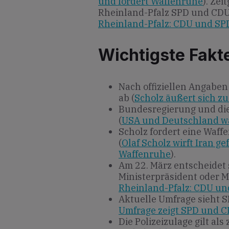
und fordert Waffenruhe
). Zei
Rheinland-Pfalz SPD und CDU 
Rheinland-Pfalz: CDU und SP
Wichtigste Fakt
Nach offiziellen Angaben
ab (
Scholz äußert sich zu 
Bundesregierung und die
(
USA und Deutschland war
Scholz fordert eine Waff
(
Olaf Scholz wirft Iran ge
Waffenruhe
).
Am 22. März entscheidet 
Ministerpräsident oder M
Rheinland-Pfalz: CDU un
Aktuelle Umfrage sieht S
Umfrage zeigt SPD und CD
Die Polizeizulage gilt al