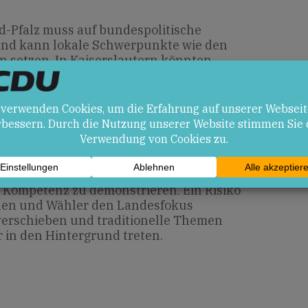
nd-Pfalz muss auf bundespolitische
 und kann lokale Schwerpunkte wie den
n setzen. In Kaiserslautern könnten
lage direkte Auswirkungen auf die
ktivität des öffentlichen Dienstes haben.
en
üpfung von Landespolitik und
, Kompetenz zu demonstrieren. Ein Risiko
nnen und Wähler den Landesfokus
erschieben und traditionelle Themen
 in den Hintergrund treten.