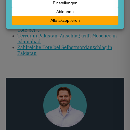
Anschlag auf Moschee in Islamabad – Mehr als
30 Tote
Bombenanschlag in Pakistan – mindestens 15
Tote bei …
Terror in Pakistan: Anschlag trifft Moschee in
Islamabad
Zahlreiche Tote bei Selbstmordanschlag in
Pakistan