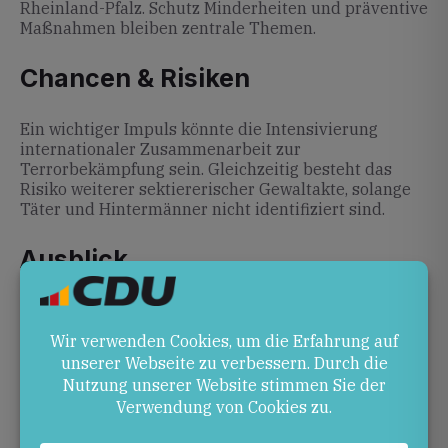
Rheinland-Pfalz. Schutz Minderheiten und präventive
Maßnahmen bleiben zentrale Themen.
Chancen & Risiken
Ein wichtiger Impuls könnte die Intensivierung
internationaler Zusammenarbeit zur
Terrorbekämpfung sein. Gleichzeitig besteht das
Risiko weiterer sektiererischer Gewaltakte, solange
Täter und Hintermänner nicht identifiziert sind.
Ausblick
Die Aufklärung des Anschlags und der Schutz
schiitischer Gemeinden in Pakistan werden
entscheidend bleiben. Beobachter werden
insbesondere auf mögliche Gegenreaktionen und
neue Sicherheitsmaßnahmen achten.
Quellen