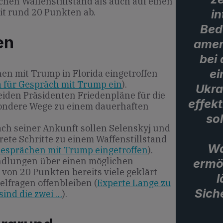
chen Waffenstillstand als auch auf einen
t rund 20 Punkten ab.
in
Bed
en
amer
bei
ei
hen mit Trump in Florida eingetroffen
ida für Gespräch mit Trump ein
).
Ukra
iden Präsidenten Friedenpläne für die
effek
sondere Wege zu einem dauerhaften
so
ch seiner Ankunft sollen Selenskyj und
ete Schritte zu einem Waffenstillstand
Wa
Gesprächen mit Trump eingetroffen
).
dlungen über einen möglichen
ermö
 von 20 Punkten bereits viele geklärt
l
elfragen offenbleiben (
Experte Lange zu
Sich
sind die zwei …
).