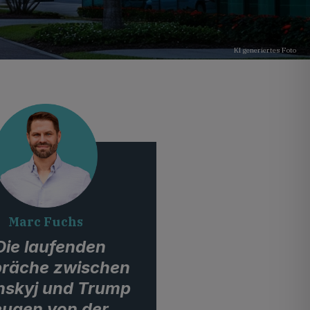
KI generiertes Foto
Marc Fuchs
Die laufenden
räche zwischen
nskyj und Trump
eugen von der