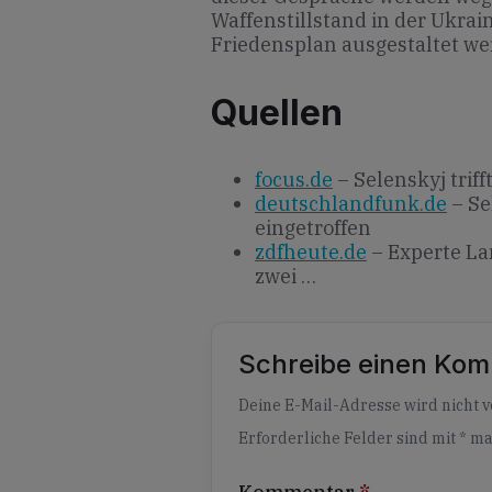
Waffenstillstand in der Ukrai
Friedensplan ausgestaltet w
Quellen
focus.de
– Selenskyj triff
deutschlandfunk.de
– Se
eingetroffen
zdfheute.de
– Experte La
zwei …
Schreibe einen Ko
Alternative:
Deine E-Mail-Adresse wird nicht ve
Erforderliche Felder sind mit
*
ma