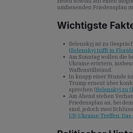
zielen sowohl auf einen mögli
umfassenden Friedensplan mi
Wichtigste Fakt
Selenskyj ist zu Gespräc
(
Selenskyj trifft in Flor
Am Sonntag wollen die be
Ukraine erörtern, insbe
Waffenstillstand.
In knapp einer Stunde na
Trump erneut über konkr
sprechen (
Selenskyj zu 
Am Abend stehen Verhan
Friedensplan an, bei dem
sind, jedoch zwei Schlüss
US-Ukraine-Treffen: Das 