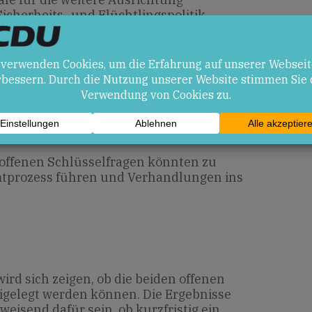
icherheits- und Flüchtlingspolitik
en
ffenstillstand könnte humanitäre
und langfristig zur Stabilisierung der
 offenen Schlüsselfragen könnten zu
tprozess führen und Verhandlungen ins
rd sich zeigen, ob die beiden offenen
igelegt werden können. Die Ergebnisse
isend dafür sein, ob kurzfristig ein