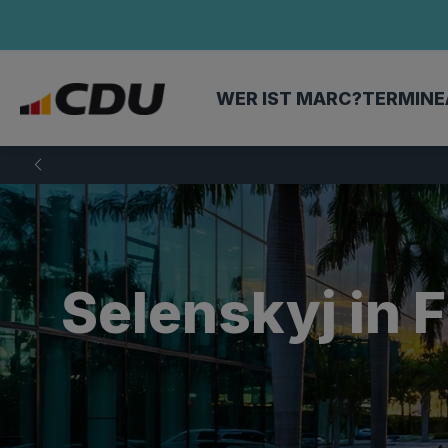
WER IST MARC?
TERMINE
Selenskyj in 