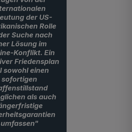
ternationalen
eutung der US-
ikanischen Rolle
 der Suche nach
ner Lösung im
ine-Konflikt. Ein
tiver Friedensplan
ll sowohl einen
sofortigen
ffenstillstand
glichen als auch
ängerfristige
erheitsgarantien
umfassen"