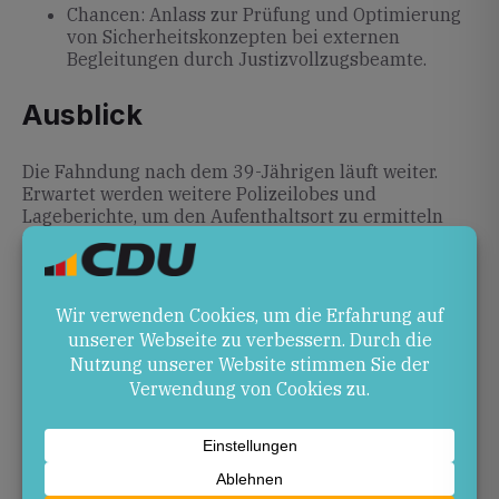
Chancen: Anlass zur Prüfung und Optimierung
von Sicherheitskonzepten bei externen
Begleitungen durch Justizvollzugsbeamte.
Ausblick
Die Fahndung nach dem 39-Jährigen läuft weiter.
Erwartet werden weitere Polizeilobes und
Lageberichte, um den Aufenthaltsort zu ermitteln
und Lehren für zukünftige Sicherheitsmaßnahmen
zu ziehen.
Quellen
wochenblatt-news.de
– Geflohener Häftling aus
JVA Ravensburg weiter abgängig
fahndung.polizei-bw.de
– Ravensburg –
Entwichener Strafgefangener
stern.de
– Gefangener entkommt bei
Klinikbesuch in Ravensburg