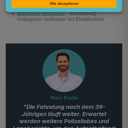
landtag-bw.de
– Häftling nach Klinikbesuch seit
Tagen auf der Flucht
stuttgarter-zeitung.de
– Ravensburg:
Gefangener entkommt bei Klinikbesuch
Marc Fuchs
"Die Fahndung nach dem 39-
Jährigen läuft weiter. Erwartet
werden weitere Polizeilobes und