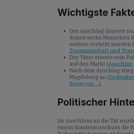
Wichtigste Fakt
Der Anschlag dauerte nu
denen sechs Menschen ih
weitere verletzt wurden (
Zusammenhalt und Trau
Der Täter steer­te sein 
auf den Markt (
Anschlag
Nach dem Anschlag stieg d
Magdeburg an (
Gedenken
Sorge vor …
).
Politischer Hint
Im Anschluss an die Tat wur
einem Sonderausschuss die E
Todesopfer beraten und vorber