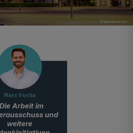
KI generiertes Foto
Marc Fuchs
Die Arbeit im
erausschuss und
weitere
enkinitiativen