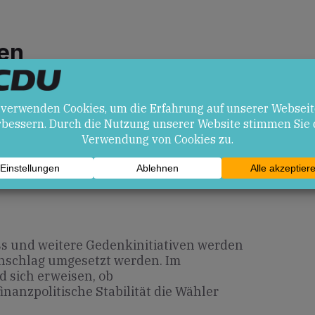
en
cherheitskonzept und höhere Akzeptanz
men.
ölkerung und mögliche gesellschaftliche
 Rassismus (
Gedenken an den Anschlag
vor …
).
s und weitere Gedenkinitiativen werden
Anschlag umgesetzt werden. Im
 sich erweisen, ob
nanzpolitische Stabilität die Wähler