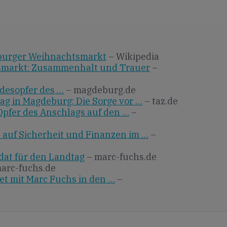
burger Weihnachtsmarkt
– Wikipedia
smarkt: Zusammenhalt und Trauer
–
desopfer des …
– magdeburg.de
g in Magdeburg: Die Sorge vor …
– taz.de
pfer des Anschlags auf den …
–
 auf Sicherheit und Finanzen im …
–
at für den Landtag
– marc-fuchs.de
arc-fuchs.de
et mit Marc Fuchs in den …
–