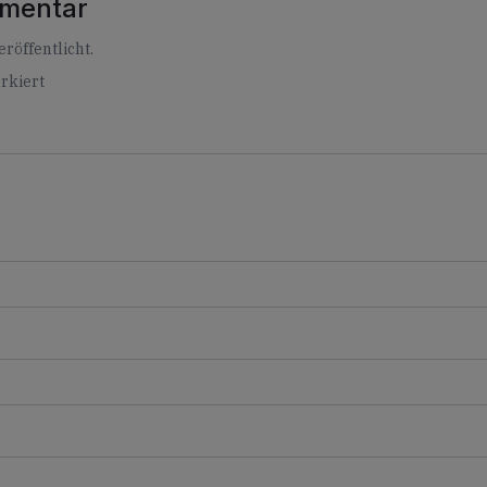
mmentar
röffentlicht.
rkiert