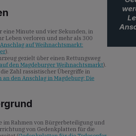
wer
en
Le
Ansc
r eine Minute und vier Sekunden, in
r Leben verloren und mehr als 300
Anschlag auf Weihnachtsmarkt:
er
).
Fahrzeug gezielt über einen Rettungsweg
 auf den Magdeburger Weihnachtsmarkt
).
ie Zahl rassistischer Übergriffe in
 an den Anschlag in Magdeburg: Die
ergrund
de im Rahmen von Bürgerbeteiligung und
rrichtung von Gedenkplatten für die
eitet (
Gedenkplatten für die Todesopfer