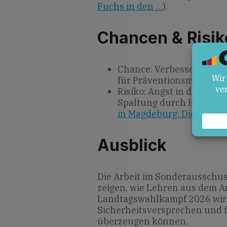
Fuchs in den …
).
Chancen & Risik
Chance: Verbessertes Si
für Präventionsmaßnah
Risiko: Angst in der Bev
Spaltung durch Hass und
in Magdeburg: Die Sorge 
Ausblick
Die Arbeit im Sonderausschus
zeigen, wie Lehren aus dem 
Landtagswahlkampf 2026 wird
Sicherheitsversprechen und fi
überzeugen können.