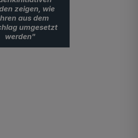
den zeigen, wie
hren aus dem
hlag umgesetzt
werden"