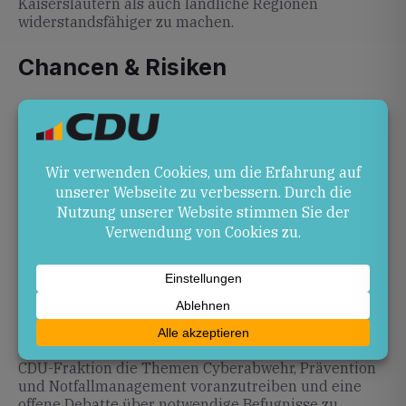
Kaiserslautern als auch ländliche Regionen
widerstandsfähiger zu machen.
Chancen & Risiken
Ein entschlossener Ausbau von Befugnissen und
Ressourcen für Verfassungsschutz und Polizei kann
die Abwehrfähigkeit deutlich erhöhen. Gleichzeitig
besteht das Risiko, dass zu weitreichende
Maßnahmen Freiheitsrechte einschränken und ein
ausgewogenes Verhältnis zwischen Sicherheit und
Bürgerrechten gewahrt werden muss.
Ausblick
Im kommenden Landesparlament werden Vorschläge
zur Stärkung der Sicherheitsarchitektur diskutiert.
Marc Fuchs plant, hierbei als Ansprechpartner für die
CDU-Fraktion die Themen Cyberabwehr, Prävention
und Notfallmanagement voranzutreiben und eine
offene Debatte über notwendige Befugnisse zu