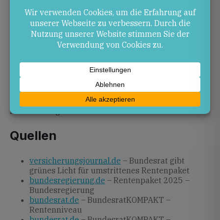
Ausblick
In den kommenden Jahren wird die konkrete
Umsetzung der Aktivrente beobachtet und
angepasst. Die Bundesregierung wird regelmäßig
über die Finanzlage der Rentenkasse berichten. Für
Rheinland-Pfalz ist entscheidend, dass Anpassungen
rechtzeitig kommuniziert werden, um die Balance
zwischen Generationengerechtigkeit und
Finanzierung zu wahren.
Quellen
versicherungsjournal.de
– Bundesrat gibt
grünes Licht für umstrittenes Rentenpaket
bundesregierung.de
– Rentenpaket 2025 –
Bundesregierung
bundesrat.de
– BundesratKOMPAKT –
Rentenniveau
bundesrat.de
– BundesratKOMPAKT –