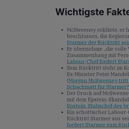
Wichtigste Fakt
McSweeney erklärte, er 
beschlossen, die Regieru
Starmer der Rücktritt se
Er übernehme „die volle
Zusammenhang mit Pers
Labour-Chef fordert Star
Sein Rücktritt steht im K
Ex-Minister Peter Mandel
(
Morgan McSweeney tritt 
Schachmatt für Starmer? 
Der Druck auf McSween
mit dem Epstein-Skandal 
Epstein: Stabschef des br
Ein schottischer Labour-
Rücktritt Starmer aus se
fordert Starmer zum Rück