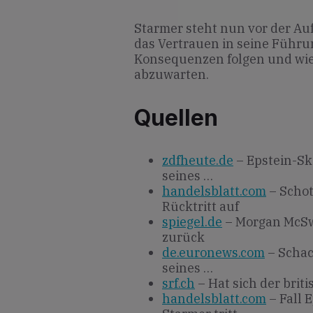
Starmer steht nun vor der Au
das Vertrauen in seine Führun
Konsequenzen folgen und wie d
abzuwarten.
Quellen
zdfheute.de
– Epstein-Ska
seines …
handelsblatt.com
– Schot
Rücktritt auf
spiegel.de
– Morgan McSwe
zurück
de.euronews.com
– Schac
seines …
srf.ch
– Hat sich der brit
handelsblatt.com
– Fall 