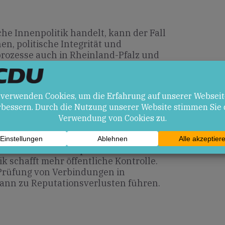
che Innenpolitik handelt, kann der Fall
, politische Integrität und
rozesse auch in Rheinland-Pfalz und
erantwortungsvolle
en zentral, um das Vertrauen der
rhalten.
en
kussion über Transparenz in der
ik schafft mehr öffentliche Kontrolle.
Prüfung von Verbindungen in
nn zu Reputationsverlusten führen.