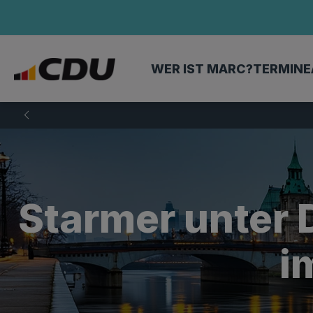
WER IST MARC?
TERMINE
Starmer unter 
i