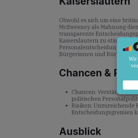
Kaiserslautern
Obwohl es sich um eine britis
McSweeney als Mahnung dienen
transparente Entscheidungsp
Kaiserslautern zu stärken. V
Personalentscheidungen bleib
Bürgerinnen und Bürger zu e
Chancen & Risik
Chancen: Verstärkte Dis
politischen Personalpolit
Risiken: Unzureichende 
Entscheidungsgremien ka
Ausblick