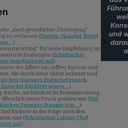
Führun
en
wei
Kons
habe „nach gründlicher Überlegung“
und w
ng zu verlassen (
Epstein-Skandal: Rettet
darau
ines …
).
 Verantwortung“ für seine Empfehlung im
a
onalentscheidungen (
Schottischer
mer zum Rücktritt auf
).
ontext der Affäre um Jeffrey Epstein und
son, die durch neue Akten belastet wird
als Keir Starmers Stabschef zurück
,
Kann der Rücktritt seines …
).
ey wuchs, nachdem er im Zusammenhang
öffentlich unter Druck geraten war (
Fall
itischen Premiers Starmer tritt …
).
Chef forderte in der Folge auch den
inem Amt (
Schottischer Labour-Chef
tritt auf
).