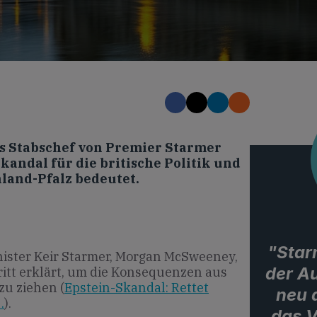
s Stabschef von Premier Starmer
kandal für die britische Politik und
land-Pfalz bedeutet.
"Star
ister Keir Starmer, Morgan McSweeney,
der A
itt erklärt, um die Konsequenzen aus
zu ziehen (
Epstein-Skandal: Rettet
neu 
…
).
das V