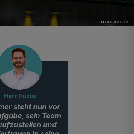
KI generiertes Foto
Marc Fuchs
mer steht nun vor
ufgabe, sein Team
aufzustellen und
ertrauen in seine