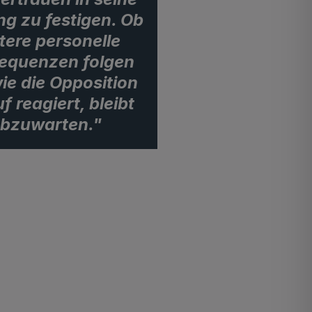
g zu festigen. Ob
tere personelle
equenzen folgen
ie die Opposition
f reagiert, bleibt
bzuwarten."