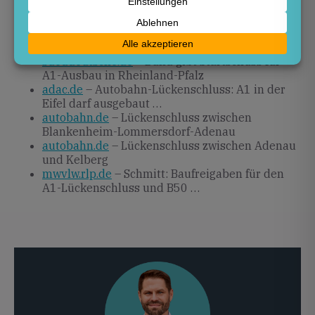
Quellen
sueddeutsche.de
– Bund gibt Startschuss für
A1-Ausbau in Rheinland-Pfalz
adac.de
– Autobahn-Lückenschluss: A1 in der
Eifel darf ausgebaut …
autobahn.de
– Lückenschluss zwischen
Blankenheim-Lommersdorf-Adenau
autobahn.de
– Lückenschluss zwischen Adenau
und Kelberg
mwvlw.rlp.de
– Schmitt: Baufreigaben für den
A1-Lückenschluss und B50 …