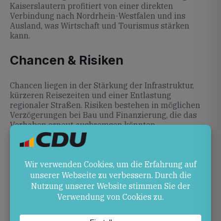
Kaiserslautern profitiert von einer direkten
Verbindung nach Nordrhein-Westfalen und ins
Ausland, was Wirtschaft und Tourismus stärken
kann.
Chancen & Risiken
Chancen liegen in der Stärkung der Infrastruktur,
kürzeren Reisezeiten und einer Entlastung
regionaler Straßen. Risiken bestehen in möglichen
Verzögerungen bei Bau und Finanzierung, die das
Vorhaben erneut ausbremsen könnten.
Ausblick
In den kommenden Monaten sollen die Bauarbeiten
beginnen und die noch fehlenden 25 km A1 sowie
der B50-Abschnitt realisiert werden. Entscheidend
bleibt, dass Bund und Land die nötigen Mittel
bereitstellen und den Zeitplan einhalten.