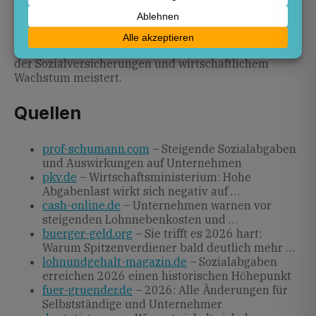
steigen. Die laufende Diskussion um
Arbeitgeberbeiträge bei hohen Einkommen und
mögliche Reformansätze werden entscheidend sein,
wie Deutschland den Spagat zwischen Stabilisierung
der Sozialversicherungen und wirtschaftlichem
Wachstum meistert.
Quellen
prof-schumann.com
– Steigende Sozialabgaben
und Auswirkungen auf Unternehmen
pkv.de
– Wirtschaftsministerium: Hohe
Abgabenlast wirkt sich negativ auf …
cash-online.de
– Unternehmen warnen vor
steigenden Lohnnebenkosten und …
buerger-geld.org
– Sie trifft es 2026 hart:
Warum Spitzenverdiener bald deutlich mehr …
lohnundgehalt-magazin.de
– Sozialabgaben
erreichen 2026 einen historischen Höhepunkt
fuer-gruender.de
– 2026: Alle Änderungen für
Selbstständige und Unternehmer