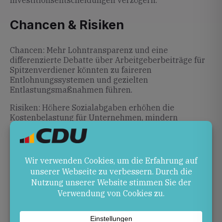
Investitionsentscheidungen verzögern.
Chancen & Risiken
Chancen: Mehr Lohntransparenz und eine
differenzierte Debatte über Arbeitgeberbeiträge für
Spitzenverdiener könnten zu faireren
Entlohnungssystemen und gezielten
Entlastungsmaßnahmen führen.
Risiken: Höhere Sozialabgaben erhöhen die
Kostenbelastung für Unternehmen, mindern
Investitionsanreize und können die
Wettbewerbsfähigkeit schwächen. Selbstständige
und Unternehmer müssen sich zudem auf neue
Pflichten einstellen.
Ausblick
Ohne politische Gegensteuerung könnten die
Gesamtsozialabgaben bis 2035 auf über 46 %