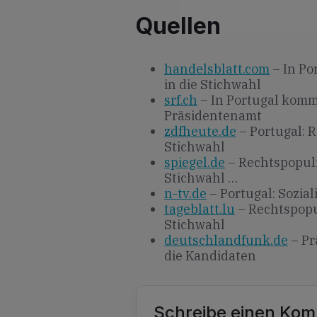
Quellen
handelsblatt.com
– In Po
in die Stichwahl
srf.ch
– In Portugal komm
Präsidentenamt
zdfheute.de
– Portugal: 
Stichwahl
spiegel.de
– Rechtspopuli
Stichwahl …
n-tv.de
– Portugal: Sozia
tageblatt.lu
– Rechtspopu
Stichwahl
deutschlandfunk.de
– Pr
die Kandidaten
Schreibe einen Ko