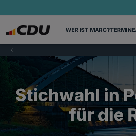
WER IST MARC?
TERMINE
Stichwahl in P
für di