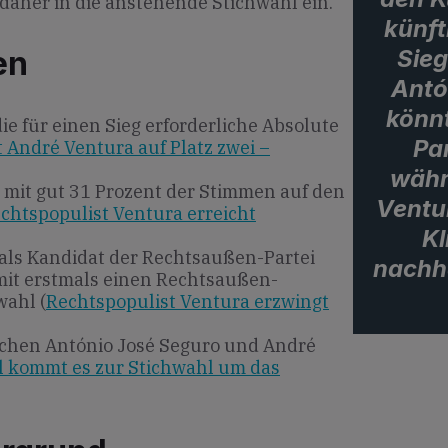
aher in die anstehende Stichwahl ein.
künft
Sieg
en
Antó
könnt
ie für einen Sieg erforderliche Absolute
Pa
 André Ventura auf Platz zwei –
währ
 mit gut 31 Prozent der Stimmen auf den
Ventur
echtspopulist Ventura erreicht
Kl
als Kandidat der Rechtsaußen-Partei
nachha
mit erstmals einen Rechtsaußen-
wahl (
Rechtspopulist Ventura erzwingt
ischen António José Seguro und André
l kommt es zur Stichwahl um das