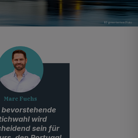
KI generiertes Foto
Marc Fuchs
e bevorstehende
tichwahl wird
heidend sein für
urs, den Portugal