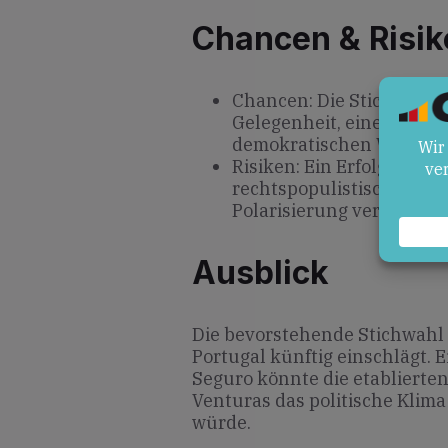
Chancen & Risik
Chancen: Die Stichwahl b
Gelegenheit, eine breite
demokratischen Werten 
Risiken: Ein Erfolg Ven
rechtspopulistischer Krä
Polarisierung verstärken
Ausblick
Die bevorstehende Stichwahl 
Portugal künftig einschlägt. E
Seguro könnte die etablierte
Venturas das politische Klima
würde.