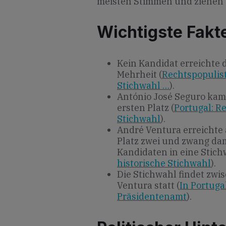
meisten Stimmen und ziehen d
Wichtigste Fakt
Kein Kandidat erreichte d
Mehrheit (
Rechtspopulist
Stichwahl …
).
António José Seguro kam
ersten Platz (
Portugal: R
Stichwahl
).
André Ventura erreichte 
Platz zwei und zwang da
Kandidaten in eine Stich
historische Stichwahl
).
Die Stichwahl findet zw
Ventura statt (
In Portuga
Präsidentenamt
).