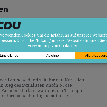
en
ietet den moderaten Parteien die
 Wählerschaft hinter klaren
zu versammeln.
turas könnte das Wachstum
fte in Europa weiter beflügeln und
.
wird entscheidend sein für den Kurs, den
in Sieg des Sozialisten António José
n Parteien stärken, während ein Triumph
 in Europa nachhaltig beeinflussen