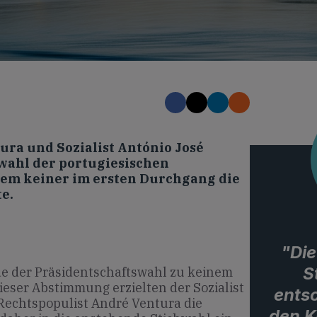
ura und Sozialist António José
hwahl der portugiesischen
dem keiner im ersten Durchgang die
e.
"Di
S
nde der Präsidentschaftswahl zu keinem
ieser Abstimmung erzielten der Sozialist
entsc
Rechtspopulist André Ventura die
den K