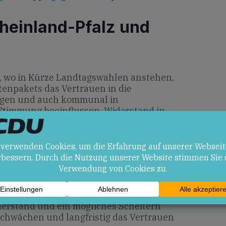
heinland-Pfalz und
, wo in Kürze Landtagswahlen anstehen,
tenpakets das Vertrauen in die
igen und auch kommunal in
e Stimmung beeinflussen.
Widerstand in
ntenpaket …
en
rabschiedung könnte Stabilität
en in die Altersvorsorge stärken.
derstand und ein mögliches Scheitern
 schwächen und langfristig das Vertrauen