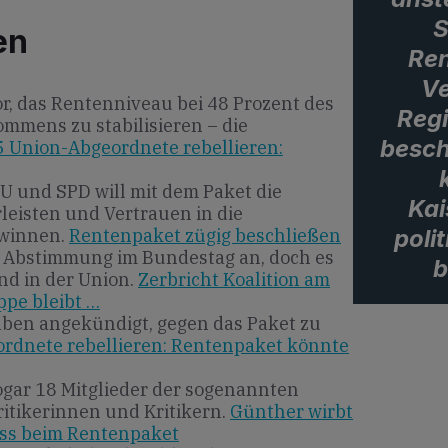
S
en
Ren
Ve
r, das Rentenniveau bei 48 Prozent des
Regi
mmens zu stabilisieren – die
besch
5 Union-Abgeordnete rebellieren:
SU und SPD will mit dem Paket die
Kai
eisten und Vertrauen in die
poli
ewinnen.
Rentenpaket zügig beschließen
ie Abstimmung im Bundestag an, doch es
b
nd in der Union.
Zerbricht Koalition am
ppe bleibt …
aben angekündigt, gegen das Paket zu
rdnete rebellieren: Rentenpaket könnte
ogar 18 Mitglieder der sogenannten
itikerinnen und Kritikern.
Günther wirbt
iss beim Rentenpaket