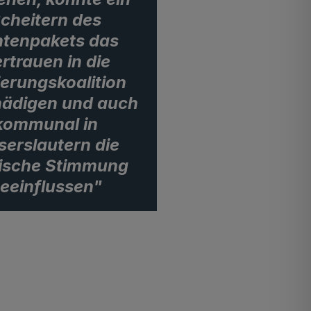
cheitern des
tenpakets das
rtrauen in die
erungskoalition
ädigen und auch
kommunal in
serslautern die
tische Stimmung
eeinflussen"