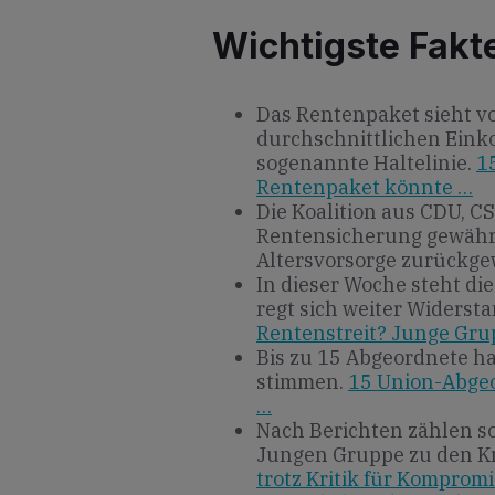
Wichtigste Fakt
Das Rentenpaket sieht vo
durchschnittlichen Einko
sogenannte Haltelinie.
1
Rentenpaket könnte …
Die Koalition aus CDU, C
Rentensicherung gewährl
Altersvorsorge zurückg
In dieser Woche steht d
regt sich weiter Widersta
Rentenstreit? Junge Gru
Bis zu 15 Abgeordnete h
stimmen.
15 Union-Abgeo
…
Nach Berichten zählen s
Jungen Gruppe zu den Kr
trotz Kritik für Komprom