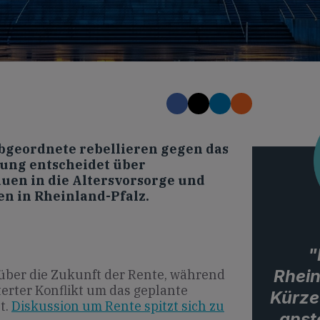
Abgeordnete rebellieren gegen das
ung entscheidet über
rauen in die Altersvorsorge und
n in Rheinland-Pfalz.
"
Rhein
über die Zukunft der Rente, während
terter Konflikt um das geplante
Kürze
t.
Diskussion um Rente spitzt sich zu
anst