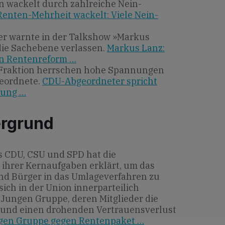
on wackelt durch zahlreiche Nein-
Renten-Mehrheit wackelt: Viele Nein-
er warnte in der Talkshow »Markus
die Sachebene verlassen.
Markus Lanz:
en Rentenreform …
Fraktion herrschen hohe Spannungen
eordnete.
CDU-Abgeordneter spricht
zung …
ergrund
us CDU, CSU und SPD hat die
 ihrer Kernaufgaben erklärt, um das
nd Bürger in das Umlageverfahren zu
 sich in der Union innerparteilich
 Jungen Gruppe, deren Mitglieder die
en und einen drohenden Vertrauensverlust
ngen Gruppe gegen Rentenpaket …