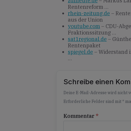
zdfheute.de
– Markus Lan
Rentenreform …
rhein-zeitung.de
– Rente
aus der Union
youtube.com
– CDU-Abgeo
Fraktionssitzung …
sat1regional.de
– Günther
Rentenpaket
spiegel.de
– Widerstand 
…
Schreibe einen Ko
Alternative:
Deine E-Mail-Adresse wird nicht ve
Erforderliche Felder sind mit
*
ma
Kommentar
*