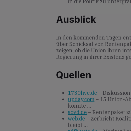
in die Politik zu untergra
Ausblick
In den kommenden Tagen ent
über Schicksal von Rentenpak
zeigen, ob die Union ihren in
Regierung in ihrer Existenz ge
Quellen
1730live.de
– Diskussion 
upday.com
– 15 Union-Ab
könnte …
sovd.de
– Rentenpaket zü
web.de
– Zerbricht Koali
bleibt …