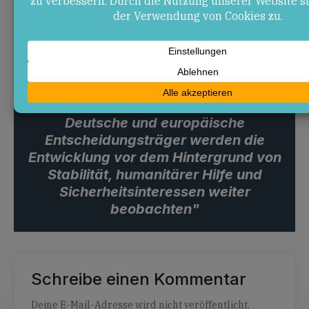
Marc Fuchs
"Ob das Referendum tatsächlich
abgehalten wird und welche
internationale Anerkennung ein neuer
Staat im Süden erhält, bleibt offen.
Deutsche und europäische
Entscheidungsträger werden die
Entwicklung vor dem Hintergrund von
Stabilität, humanitärer Hilfe und
Sicherheitsinteressen weiter
beobachten"
Schreibe einen Kommentar
Alternative:
Deine E-Mail-Adresse wird nicht veröffentlicht.