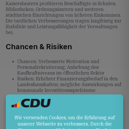
Kaiserslautern profitieren Beschäftigte in Schulen,
Bibliotheken, Ordnungsämtern und weiteren
städtischen Einrichtungen von höheren Einkommen.
Die tariflichen Verbesserungen tragen langfristig zur
Stabilität und Leistungsfähigkeit der Verwaltungen
bei.
Chancen & Risiken
Chancen: Verbesserte Motivation und
Personalrekrutierung; Anhebung des
Kaufkraftniveaus im öffentlichen Sektor
Risiken: Erhöhter Finanzierungsbedarf in den
Landeshaushalten; mögliche Auswirkungen auf
kommunale Investitionsspielräume
Ausblick
Die erste Erhöhung tritt am 1. April 2026 in Kraft, die
weiteren Stufen folgen Anfang 2027 und 2028. In