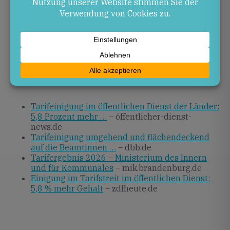
Rheinland-Pfalz wird die Landesregierung die
Umsetzung prüfen und für eine fristgerechte
Übertragung auf den Beamtendienst sorgen. Künftige
Tarifrunden werden zeigen, ob weitere Anpassungen
nötig sind, um die Attraktivität des öffentlichen
Dienstes zu sichern.
Quellen
Tarifeinigung im öffentlichen Dienst der Länder:
5,8 Prozent mehr …
– öffentlicher-dienst-
news.de
Tarifeinigung umgehend und flächendeckend
auf die Beamtinnen …
– dbb.de
Tarifergebnis 2026 – Ministerium des Innern
und für Kommunales
– mik.brandenburg.de
Einigung im Tarifstreit im öffentlichen Dienst:
5,8 % mehr Gehalt
– zdfheute.de