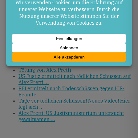
Die laufenden Ermittlungen durch das US-
Justizministerium und das FBI werden zeigen, ob
Anklagen folgen und welche Reformen für
Bundesbehörden eingeleitet werden.
Quellen
USA: Zweite rechtswidrige Tötung durch
Bundesbeamte in …
Tötung von Alex Pretti
US-Justiz ermittelt nach tödlichen Schüssen auf
Alex Pretti …
FBI ermittelt nach Todesschüssen gegen ICE-
Beamte
Tage vor tödlichen Schüssen! Neues Video! Hier
legt sich …
Alex Pretti: US-Justizministerium untersucht
gewaltsamen …