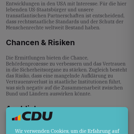
Entwicklungen in den USA mit Interesse. Für die hier
lebenden US-Staatsbürger und unsere
transatlantischen Partnerschaften ist entscheidend,
dass rechtsstaatliche Standards und der Schutz der
Menschenrechte weltweit Bestand haben.
Chancen & Risiken
Die Ermittlungen bieten die Chance,
Behördenprozesse zu verbessern und das Vertrauen
in die Sicherheitsorgane zu stärken. Zugleich besteht
das Risiko, dass eine mangelnde Aufklärung zu
Vertrauensverlust in staatliche Institutionen führt,
was sich negativ auf die Zusammenarbeit zwischen
Bund und Ländern auswirken könnte.
Ausblick
Die US-Behörden werden in den kommenden
Monaten die Umstände des Vorfalls weiter aufklären.