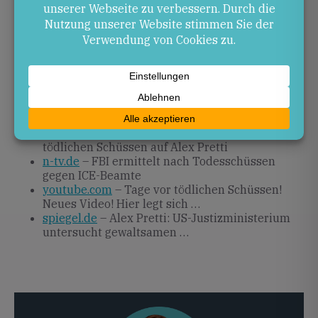
Für Deutschland und insbesondere für unsere
kommunale Ebene in Kaiserslautern bleibt wichtig,
Lehren für Transparenz und Kontrolle eigener
Sicherheitsbehörden zu diskutieren.
Quellen
de.wikipedia.org
– Tötung von Alex Pretti
tagesspiegel.de
– US-Justiz ermittelt nach
tödlichen Schüssen auf Alex Pretti
n-tv.de
– FBI ermittelt nach Todesschüssen
gegen ICE-Beamte
youtube.com
– Tage vor tödlichen Schüssen!
Neues Video! Hier legt sich …
spiegel.de
– Alex Pretti: US-Justizministerium
untersucht gewaltsamen …