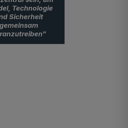
el, Technologie
nd Sicherheit
gemeinsam
ranzutreiben"