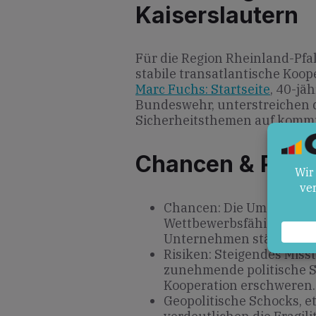
Kaiserslautern
Für die Region Rheinland-Pfal
stabile transatlantische Koope
Marc Fuchs: Startseite
, 40-jä
Bundeswehr, unterstreichen d
Sicherheitsthemen auf komm
Chancen & Risik
Chancen: Die Umsetzung 
Wettbewerbsfähigkeit d
Unternehmen stärken.
Risiken: Steigendes Miss
zunehmende politische 
Kooperation erschweren.
Geopolitische Schocks, e