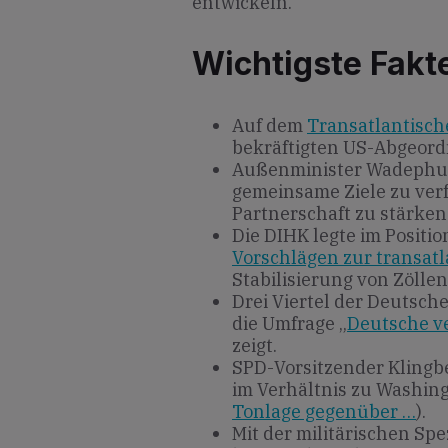
entwickeln.
Wichtigste Fakt
Auf dem
Transatlantisc
bekräftigten US-Abgeord
Außenminister Wadephul 
gemeinsame Ziele zu ver
Partnerschaft zu stärken
Die DIHK legte im Posit
Vorschlägen zur transatl
Stabilisierung von Zölle
Drei Viertel der Deutsch
die Umfrage „
Deutsche ve
zeigt.
SPD-Vorsitzender Klingb
im Verhältnis zu Washing
Tonlage gegenüber …
).
Mit der militärischen Sp