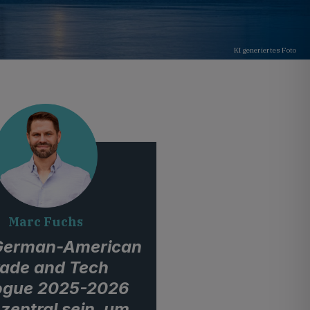
KI generiertes Foto
Marc Fuchs
German-American
rade and Tech
ogue 2025-2026
 zentral sein, um