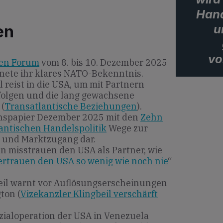
Hand
u
en
vo
hen Forum
vom 8. bis 10. Dezember 2025
nete ihr klares NATO-Bekenntnis.
reist in die USA, um mit Partnern
folgen und die lang gewachsene
 (
Transatlantische Beziehungen
).
ionspapier Dezember 2025 mit den
Zehn
antischen Handelspolitik
Wege zur
n und Marktzugang dar.
en misstrauen den USA als Partner, wie
rtrauen den USA so wenig wie noch nie
“
eil warnt vor Auflösungserscheinungen
ton (
Vizekanzler Klingbeil verschärft
ezialoperation der USA in Venezuela