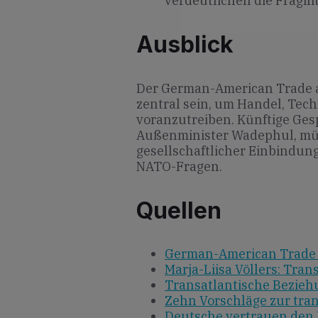
verdeutlichen die Fragili
Ausblick
Der German-American Trade 
zentral sein, um Handel, Tec
voranzutreiben. Künftige Ge
Außenminister Wadephul, müs
gesellschaftlicher Einbindung
NATO-Fragen.
Quellen
German-American Trade 
Marja-Liisa Völlers: Tran
Transatlantische Bezie
Zehn Vorschläge zur tran
Deutsche vertrauen den 