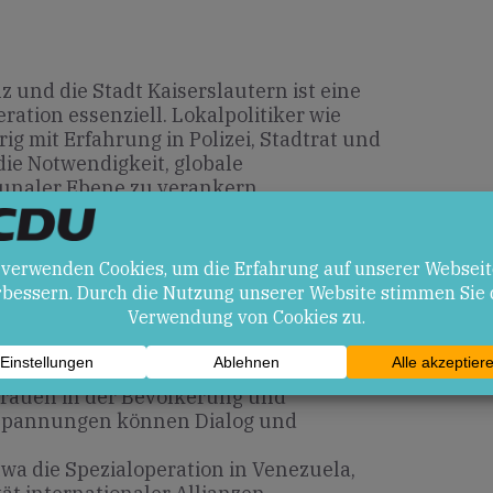
z und die Stadt Kaiserslautern ist eine
ration essenziell. Lokalpolitiker wie
hrig mit Erfahrung in Polizei, Stadtrat und
ie Notwendigkeit, globale
unaler Ebene zu verankern.
en
der DIHK-Vorschläge kann die
eutscher und US-amerikanischer
trauen in der Bevölkerung und
Spannungen können Dialog und
twa die Spezialoperation in Venezuela,