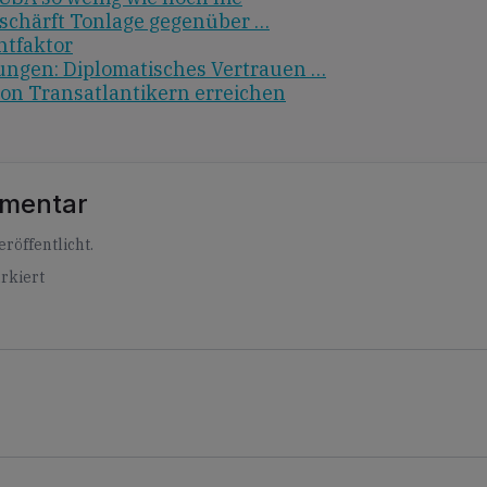
rschärft Tonlage gegenüber …
htfaktor
ungen: Diplomatisches Vertrauen …
von Transatlantikern erreichen
mmentar
röffentlicht.
rkiert