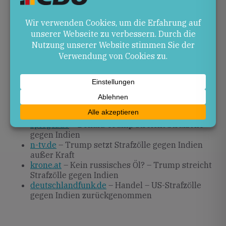
in der Energie- und Außenpolitik einsetzen. Für
Deutschland und Rheinland-Pfalz sind
Veränderungen in den globalen Energie- und
Handelspreisen relevant.
Quellen
zdfheute.de
– Trump hebt Strafzölle gegen
Indien auf
stern.de
– Trump hebt Strafzölle gegen Indien
auf und schließt Deal …
spiegel.de
– Donald Trump streicht Strafzölle
gegen Indien
n-tv.de
– Trump setzt Strafzölle gegen Indien
außer Kraft
krone.at
– Kein russisches Öl? – Trump streicht
Strafzölle gegen Indien
deutschlandfunk.de
– Handel – US-Strafzölle
gegen Indien zurückgenommen