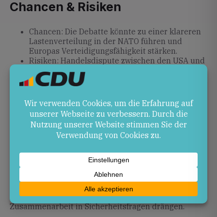
Chancen & Risiken
Chancen: Die Debatte könnte zu einer klareren
Lastenverteilung in der NATO führen und
Europas Verteidigungsfähigkeit stärken.
Risiken: Handelsdispute zwischen den USA und
der EU können deutsche Exporte belasten.
Strategische Spannungen im Indischen Ozean
könnten die globale Sicherheitslage
destabilisieren.
Ausblick
Es bleibt abzuwarten, ob die EU auf Trumps
Drohungen mit Gegenmaßnahmen reagiert und wie
sich das britisch-mauritische Abkommen praktisch
umsetzen lässt. Deutschland und Rheinland-Pfalz
sollten mögliche Handelsrisiken beobachten und
weiter auf eine enge transatlantische
Zusammenarbeit in Sicherheitsfragen drängen.