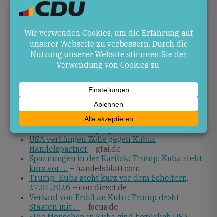
Kuba dürfte versuchen, alternative Ölquellen zu
erschließen, um die Energieversorgung
aufrechtzuerhalten. Im transatlantischen Verhältnis
dürften die Maßnahmen Debatten über eine
koordinierte EU-US-Politik gegenüber Kuba
anstoßen.
Quellen
Trump verschärft Kuba-Kurs: Strafzölle für alle
Öl-Lieferanten
– kubakunde.de
Donald Trump droht Staaten mit zusätzlichen
Zöllen, wenn …
– spiegel.de
USA verhängen Zölle gegen Kubas
Handelspartner
– gtai.de
Spannungen in der Karibik: Trump: Kuba steht
kurz vor …
– handelsblatt.com
Trump: Kuba steht kurz vor dem Scheitern,
27.01.2026
– comdirect.de
Verkauf von Erdöl an Kuba: Trump droht
Staaten mit …
– focus.de
«Die Menschen in Kuba sind bezüglich USA