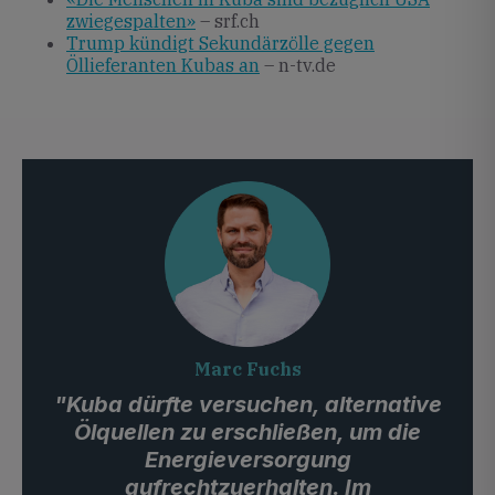
zwiegespalten»
– srf.ch
Trump kündigt Sekundärzölle gegen
Öllieferanten Kubas an
– n-tv.de
Marc Fuchs
"Kuba dürfte versuchen, alternative
Ölquellen zu erschließen, um die
Energieversorgung
aufrechtzuerhalten. Im