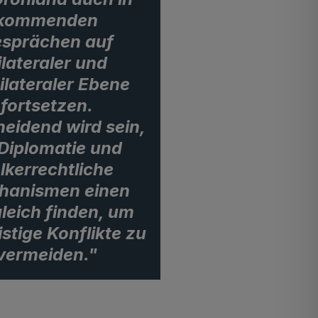
kommenden
sprächen auf
ilateraler und
ilateraler Ebene
fortsetzen.
eidend wird sein,
Diplomatie und
lkerrechtliche
hanismen einen
leich finden, um
istige Konflikte zu
vermeiden."