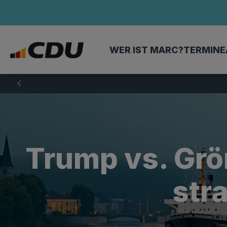
WER IST MARC?
TERMINE
Trump vs. Grö
str