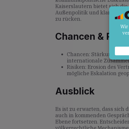
Kaiserslautern bietet sich di
Außenpolitik und klarer rec
zu rücken.
Chancen & Risik
Chancen: Stärkung der D
internationale Zusammen
Risiken: Erosion des Ve
mögliche Eskalation geop
Ausblick
Es ist zu erwarten, dass sic
auch in kommenden Gesprächen
Ebene fortsetzen. Entscheiden
völkerrechtliche Mechanismen