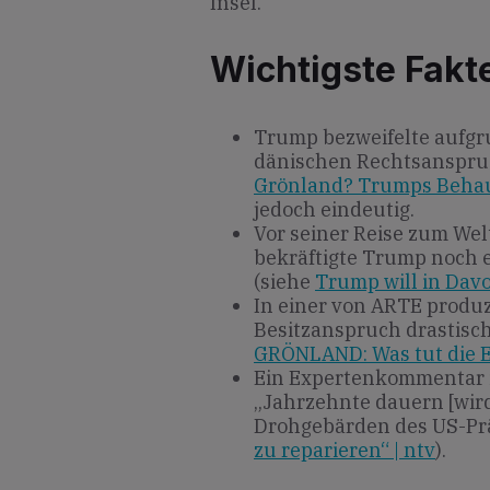
Insel.
Wichtigste Fakt
Trump bezweifelte aufgr
dänischen Rechtsanspru
Grönland? Trumps Beha
jedoch eindeutig.
Vor seiner Reise zum Wel
bekräftigte Trump noch 
(siehe
Trump will in Dav
In einer von ARTE produ
Besitzanspruch drastisch
GRÖNLAND: Was tut die E
Ein Expertenkommentar i
„Jahrzehnte dauern [wird]
Drohgebärden des US-Prä
zu reparieren“ | ntv
).