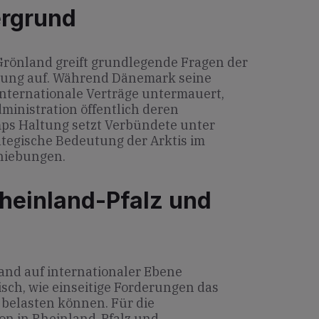
ergrund
rönland greift grundlegende Fragen der
nung auf. Während Dänemark seine
nternationale Verträge untermauert,
dministration öffentlich deren
s Haltung setzt Verbündete unter
ategische Bedeutung der Arktis im
hiebungen.
heinland-Pfalz und
nd auf internationaler Ebene
risch, wie einseitige Forderungen das
belasten können. Für die
on in Rheinland-Pfalz und