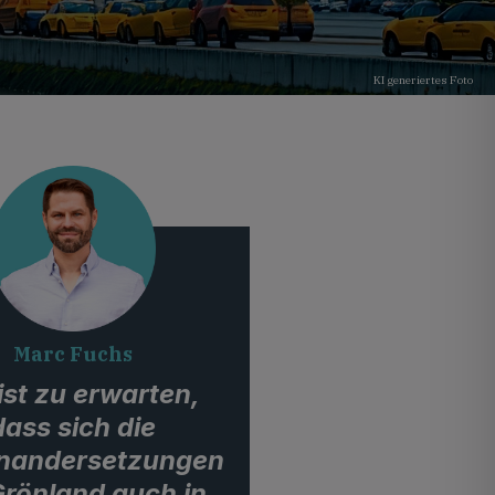
KI generiertes Foto
Marc Fuchs
ist zu erwarten,
dass sich die
nandersetzungen
rönland auch in