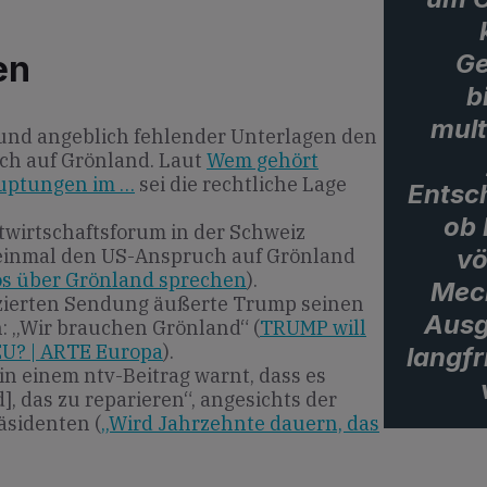
Ge
en
b
mult
und angeblich fehlender Unterlagen den
ch auf Grönland. Laut
Wem gehört
uptungen im …
sei die rechtliche Lage
Entsch
ob 
twirtschaftsforum in der Schweiz
vö
einmal den US-Anspruch auf Grönland
os über Grönland sprechen
).
Mec
zierten Sendung äußerte Trump seinen
Ausg
: „Wir brauchen Grönland“ (
TRUMP will
U? | ARTE Europa
).
langfr
n einem ntv-Beitrag warnt, dass es
, das zu reparieren“, angesichts der
sidenten (
„Wird Jahrzehnte dauern, das