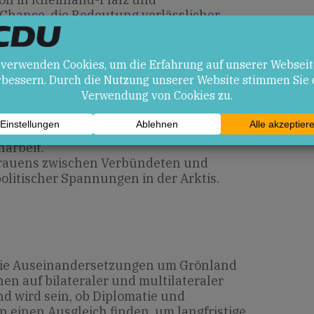
e Chance, die Bedeutung verlässlicher
htlicher Rahmenbedingungen in den Blick
en
ebatte über Rechtsklarheit und
arbeit.
rtrauens zwischen Verbündeten und
olitischer Spannungen in der Arktis.
h die Auseinandersetzungen um Grönland
 auf bilateraler und multilateraler
d wird sein, ob Diplomatie und
 einen Ausgleich finden, um langfristige