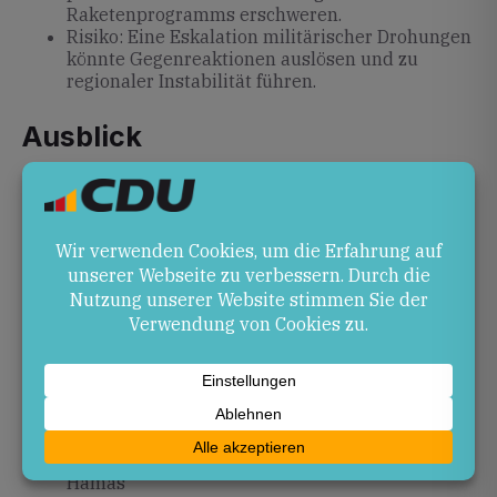
Raketenprogramms erschweren.
Risiko: Eine Eskalation militärischer Drohungen
könnte Gegenreaktionen auslösen und zu
regionaler Instabilität führen.
Ausblick
Ob Iran seine Rüstungsaktivitäten zurückfährt oder
neue Schritte unternimmt, wird entscheidend für das
weitere Vorgehen der USA und Israels sein. Eine
diplomatische Lösung bleibt weiter in Aussicht,
sofern Teheran auf internationale Abkommen
eingeht.
Quellen
borkenerzeitung.de
– Trump warnt Iran vor
Wiederaufrüstung
freiepresse.de
– Trump droht dem Iran und der
Hamas