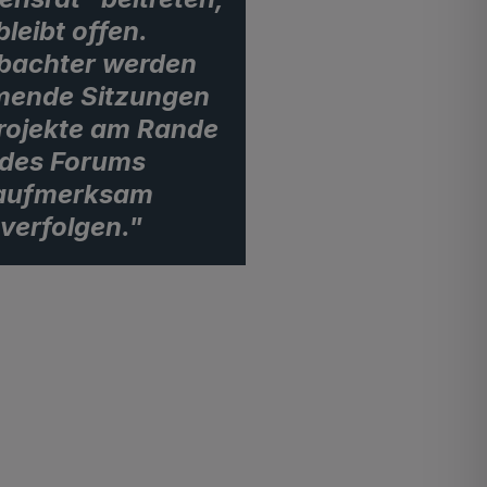
bleibt offen.
bachter werden
ende Sitzungen
rojekte am Rande
des Forums
aufmerksam
verfolgen."