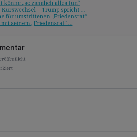
 könne „so ziemlich alles tun“
d-Kurswechsel – Trump spricht …
 für umstrittenen „Friedensrat“
mit seinem „Friedensrat“ …
mmentar
röffentlicht.
rkiert