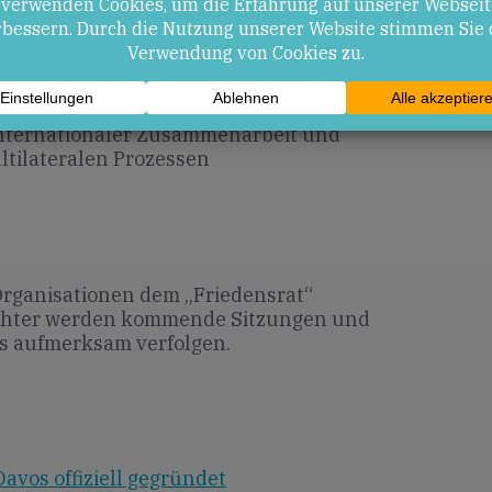
en
 friedenspolitischer Initiativen
r Strukturen
internationaler Zusammenarbeit und
ltilateralen Prozessen
Organisationen dem „Friedensrat“
bachter werden kommende Sitzungen und
s aufmerksam verfolgen.
avos offiziell gegründet