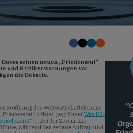
 Davos seinen neuen „Friedensrat“
te und Kritikerwarnungen vor
ägen die Debatte.
"O
er Eröffnung des Weltwirtschaftsforums
„Friedensrat“ offiziell gegründet
Was US-
Friedensrat“ …
. Bei der Zeremonie
Orga
 Bühne, während der genaue Auftrag und
„Fried