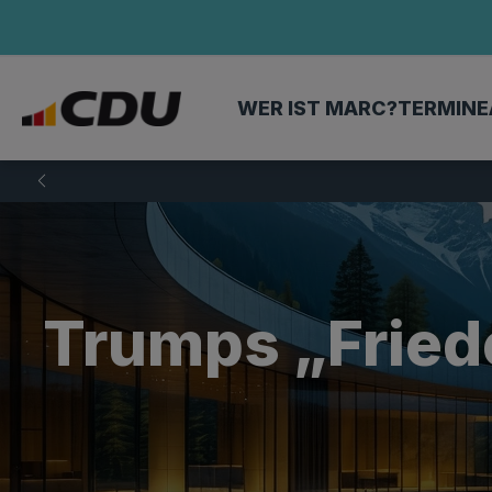
WER IST MARC?
TERMINE
Trumps „Fried