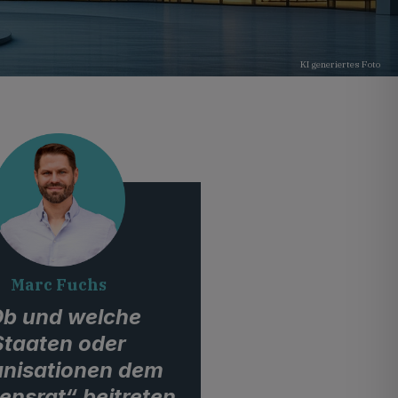
KI generiertes Foto
Marc Fuchs
b und welche
Staaten oder
nisationen dem
ensrat“ beitreten,