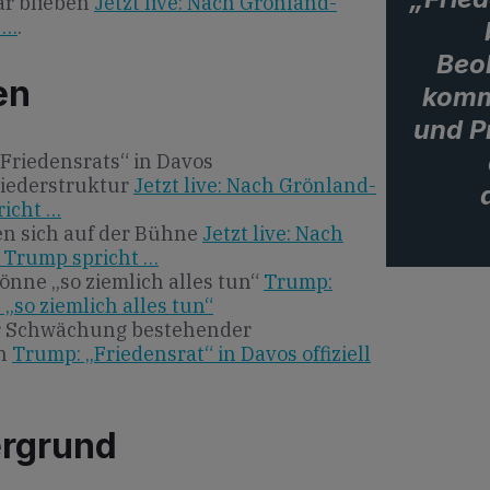
ar blieben
Jetzt live: Nach Grönland-
 …
.
Beo
en
komm
und P
„Friedensrats“ in Davos
liederstruktur
Jetzt live: Nach Grönland-
icht …
en sich auf der Bühne
Jetzt live: Nach
 Trump spricht …
önne „so ziemlich alles tun“
Trump:
„so ziemlich alles tun“
er Schwächung bestehender
en
Trump: „Friedensrat“ in Davos offiziell
ergrund