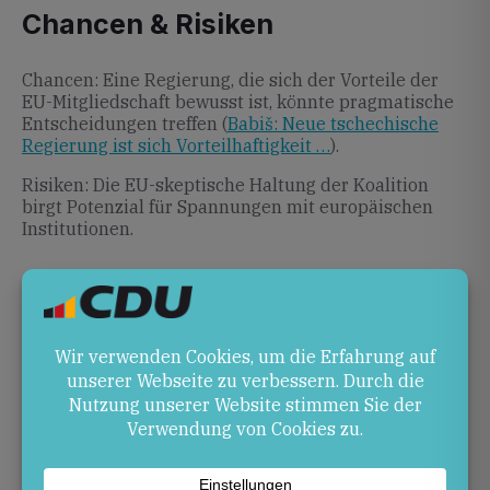
Chancen & Risiken
Chancen: Eine Regierung, die sich der Vorteile der
EU-Mitgliedschaft bewusst ist, könnte pragmatische
Entscheidungen treffen (
Babiš: Neue tschechische
Regierung ist sich Vorteilhaftigkeit …
).
Risiken: Die EU-skeptische Haltung der Koalition
birgt Potenzial für Spannungen mit europäischen
Institutionen.
Ausblick
Es bleibt abzuwarten, wie die Regierung ihre Haltung
zur EU in konkrete Politik umsetzt und welche
Prioritäten sie in der Europapolitik setzt.
Quellen