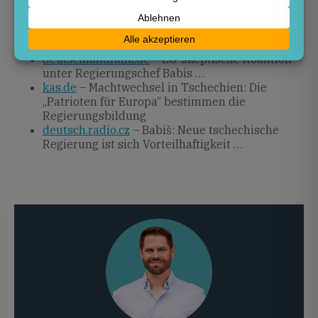
stern.de
– EU-skeptische Koalition unter
Regierungschef Babis …
deutschlandfunk.de
– EU-skeptische Koalition
unter Regierungschef Babis …
deutschlandfunk.de
– EU-skeptische Koalition
unter Regierungschef Babis …
kas.de
– Machtwechsel in Tschechien: Die
„Patrioten für Europa“ bestimmen die
Regierungsbildung
deutsch.radio.cz
– Babiš: Neue tschechische
Regierung ist sich Vorteilhaftigkeit …