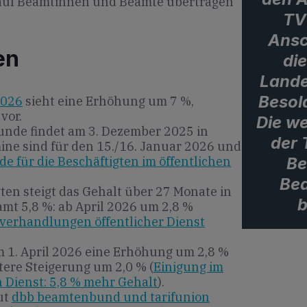
 auf Beamtinnen und Beamte übertragen
TV-
Ansc
en
di
Lande
Besol
2026
sieht eine Erhöhung um 7 %,
vor.
Die we
unde findet am 3. Dezember 2025 in
der 
mine sind für den 15./16. Januar 2026 und
Be
de für die Beschäftigten im öffentlichen
Bea
ten steigt das Gehalt über 27 Monate in
b
amt 5,8 %: ab April 2026 um 2,8 %
fverhandlungen öffentlicher Dienst
m 1. April 2026 eine Erhöhung um 2,8 %
tere Steigerung um 2,0 % (
Einigung im
en Dienst: 5,8 % mehr Gehalt
).
ut
dbb beamtenbund und tarifunion