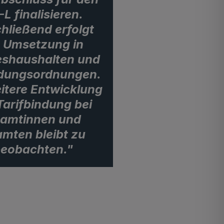
L finalisieren.
hließend erfolgt
e Umsetzung in
s­haushalten und
dungs­ordnungen.
itere Entwicklung
Tarifbindung bei
amtinnen und
mten bleibt zu
eobachten."