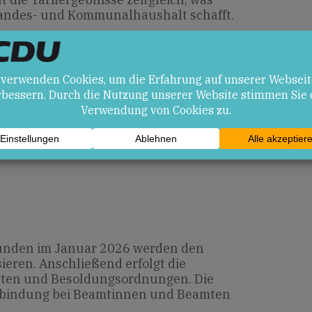
Landes- und Kommunalhaushalt schafft.
en
men verbessern die Fachkräfte­bindung
ndesdienstes.
en belasten Landes- und
lohn­effekte hängen von der Inflations­
unden im Januar 2026 werden den
sieren. Anschließend erfolgt die
ten und Besoldungs­ordnungen. Die
ifbindung bei Beamtinnen und Beamten