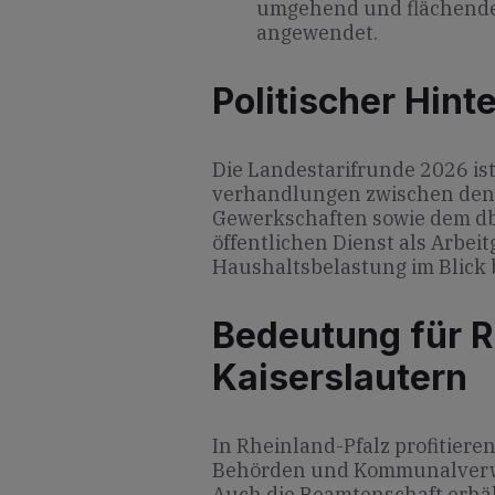
umgehend und flächend
angewendet.
Politischer Hint
Die Landes­tarifrunde 2026 i
verhandlungen zwischen den 
Gewerkschaften sowie dem dbb.
öffentlichen Dienst als Arbeit
Haushalts­belastung im Blick 
Bedeutung für R
Kaiserslautern
In Rheinland-Pfalz profitiere
Behörden und Kommunalverwa
Auch die Beamtenschaft erhält