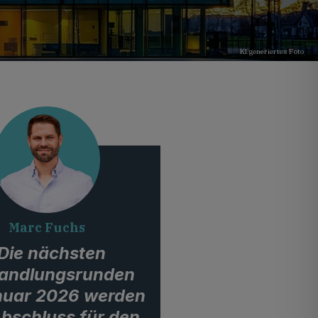
KI generiertes Foto
Marc Fuchs
Die nächsten
andlungsrunden
nuar 2026 werden
bschluss für den