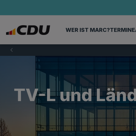
WER IST MARC?
TERMINE
TV-L und Länd