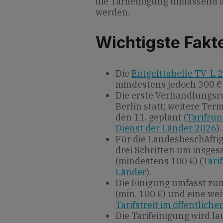
die Tarifeinigung umfassend
werden.
Wichtigste Fakt
Die
Entgelttabelle TV-L 
mindestens jedoch 300 € 
Die erste Verhandlungsr
Berlin statt; weitere Ter
den 11. geplant (
Tarifrun
Dienst der Länder 2026
).
Für die Landesbeschäftig
drei Schritten um insges
(mindestens 100 €) (
Tari
Länder
).
Die Einigung umfasst zu
(min. 100 €) und eine wei
Tarifstreit im öffentlich
Die Tarifeinigung wird la