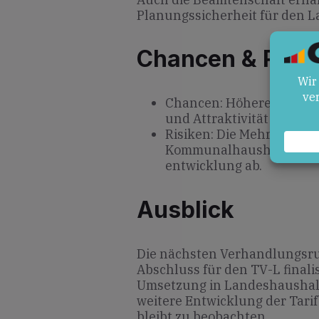
Planungssicherheit für den 
Chancen & Risik
Chancen: Höhere Einkom
und Attraktivität des La
Risiken: Die Mehrausgab
Kommunalhaushalte, Real
entwicklung ab.
Ausblick
Die nächsten Verhandlungsr
Abschluss für den TV-L finali
Umsetzung in Landes­haushal
weitere Entwicklung der Tar
bleibt zu beobachten.